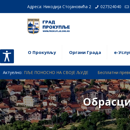
Адреса: Никодија Стојановића 2
027324040
О Прокупљу
Органи Града
е-Услу
УПЉЕ ПОНОСНО НА СВОЈЕ ЉУДЕ
Актуелно:
Бесплатни превентивни прег
Обрасци