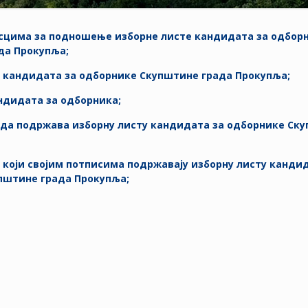
асцима за подношење изборне листе кандидата за одбор
да Прокупља;
а кандидата за одборнике Скупштине града Прокупља;
ндидата за одборника;
а да подржава изборну листу кандидата за одборнике Ск
 који својим потписима подржавају изборну листу канди
пштине града Прокупља;