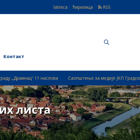
latinica
ћирилица
RSS
Контакт
ац“ 11 наслова
Саопштење за медије ЈКП Градски Водовод
их листа