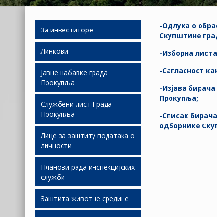
-Одлука о обр
За инвеститоре
Скупштине гра
Линкови
Људски ресурси
-Изборна лист
-Сагласност ка
Јавне набавке града
Подршка
Прокупља
инвестиционим
-Изјава бирач
улагањима
Прокупља;
Службени лист Града
Јавне набавке 2026
Прокупља
Слободне локације
-Списак бирача
Јавне набавке 2025
одборнике Ску
Лице за заштиту података о
Економски развој
СЛГП 2026
личности
Јавне набавке 2024
Јавно партнерство
СЛГП 2025
Планови рада инспекцијских
Јавне набавке 2023
служби
СЛГП 2024
Јавне набавке 2022
Заштита животне средине
Планови рада И.С. за
СЛГП 2023
2019.
Јавне набавке 2021