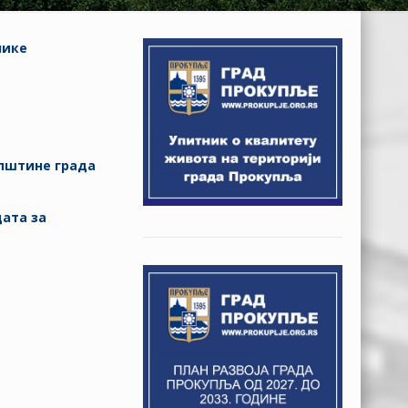
нике
упштине града
дата за