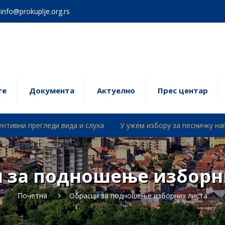
info@prokuplje.org.rs
ге
Документa
Актуелно
Прес центар
леди вида и слуха
У ужем избору за песничку награду „Драин
 за подношење изборн
Почетна
Обрасци за подношење изборних листа