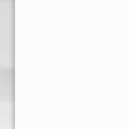
ПРОКУПЉА
Црвени крст
РАСПИСАНИХ ЗА 21.
Прокупље
ЈУН 2020. ГОДИНЕ
П.У. НЕВЕН
Решење о
утврђивању збирне
Туристичко спортска
изборне листе
организација
Општине Прокупље
РЕЗУЛТАТИ ИЗБОРА
ЗА ОДБОРНИКЕ
СКУПШТИНЕ ГРАДА