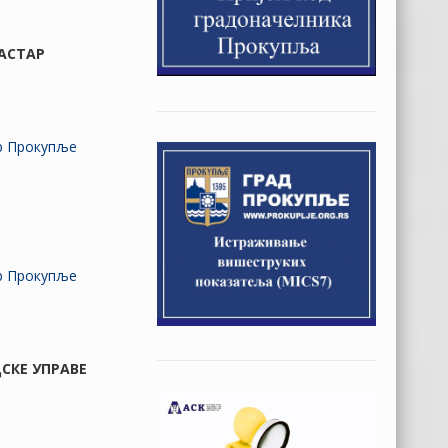
ТАСТАР
ар Прокупље
ар Прокупље
ДСКЕ УПРАВЕ