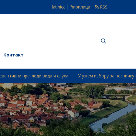
latinica
ћирилица
RSS
Контакт
егледи вида и слуха
У ужем избору за песничку награду „Др