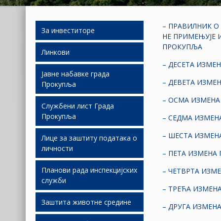
–
ПРАВИЛНИК О 
За инвеститоре
НЕ ПРИМЕЊУЈЕ 
ПРОКУПЉА
Линкови
Људски ресурси
– ДЕСЕТА ИЗМЕ
Јавне набавке града
Подршка
– ДЕВЕТА ИЗМЕ
Прокупља
инвестиционим
улагањима
– ОСМА ИЗМЕНА
Службени лист Града
Јавне набавке 2026
Прокупља
Слободне локације
– СЕДМА ИЗМЕН
Јавне набавке 2025
– ШЕСТА ИЗМЕН
Лице за заштиту података о
Економски развој
СЛГП 2026
личности
Јавне набавке 2024
– ПЕТА ИЗМЕНА
Јавно партнерство
СЛГП 2025
Планови рада инспекцијских
Јавне набавке 2023
– ЧЕТВРТА ИЗМ
служби
СЛГП 2024
– ТРЕЋА ИЗМЕН
Јавне набавке 2022
Заштита животне средине
Планови рада И.С. за
СЛГП 2023
– ДРУГА ИЗМЕН
2019.
Јавне набавке 2021