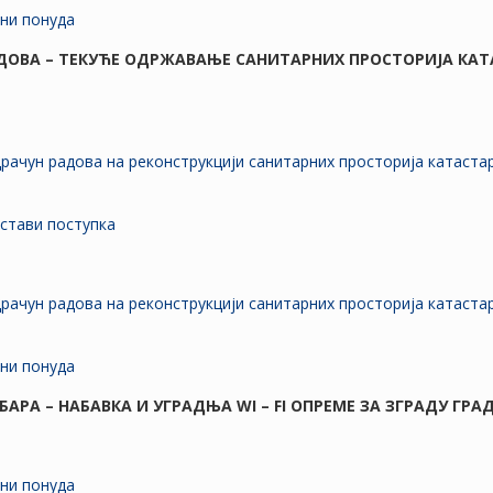
ени понуда
АДОВА – ТЕКУЋЕ ОДРЖАВАЊЕ САНИТАРНИХ ПРОСТОРИЈА КА
драчун радова на реконструкцији санитарних просторија катаст
устави поступка
драчун радова на реконструкцији санитарних просторија катаст
ени понуда
БАРА – НАБАВКА И УГРАДЊА WI – FI ОПРЕМЕ ЗА ЗГРАДУ ГРА
ни понуда