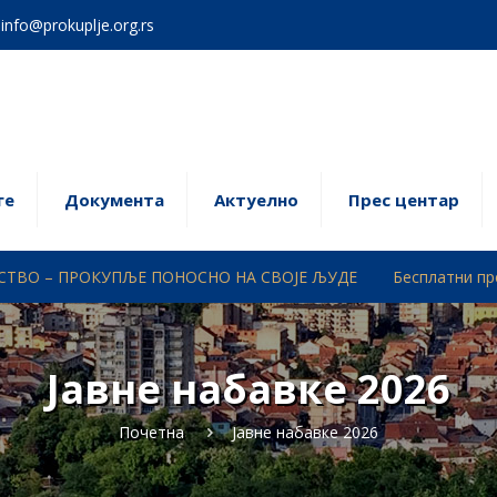
info@prokuplje.org.rs
ге
Документa
Актуелно
Прес центар
ОКУПЉЕ ПОНОСНО НА СВОЈЕ ЉУДЕ
Бесплатни превентивни пр
Јавне набавке 2026
Почетна
Јавне набавке 2026