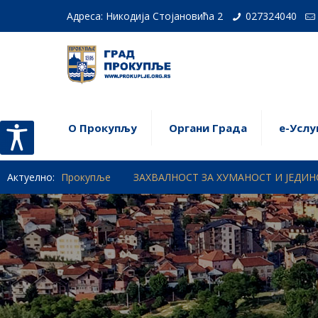
Адреса: Никодија Стојановића 2
027324040
О Прокупљу
Органи Града
е-Услу
а Прокупље
Актуелно:
ЗАХВАЛНОСТ ЗА ХУМАНОСТ И ЈЕДИНСТВО – ПР