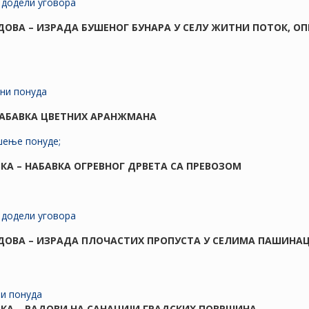
додели уговора
АДОВА – ИЗРАДА БУШЕНОГ БУНАРА У СЕЛУ ЖИТНИ ПОТОК, 
ени понуда
 НАБАВКА ЦВЕТНИХ АРАНЖМАНА
шење понуде;
АВКА – НАБАВКА ОГРЕВНОГ ДРВЕТА СА ПРЕВОЗОМ
додели уговора
АДОВА – ИЗРАДА ПЛОЧАСТИХ ПРОПУСТА У СЕЛИМА ПАШИНА
ни понуда
АВКА – РАДОВИ НА САНАЦИЈИ ГРАДСКИХ ПОВРШИНА