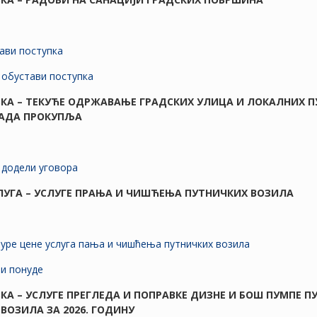
тави поступка
обустави поступка
АВКА – ТЕКУЋЕ ОДРЖАВАЊЕ ГРАДСКИХ УЛИЦА И ЛОКАЛНИХ П
РАДА ПРОКУПЉА
додели уговора
СЛУГА – УСЛУГЕ ПРАЊА И ЧИШЋЕЊА ПУТНИЧКИХ ВОЗИЛА
туре цене услуга пања и чишћења путничких возила
ни понуде
АВКА – УСЛУГЕ ПРЕГЛЕДА И ПОПРАВКЕ ДИЗНЕ И БОШ ПУМПЕ 
ВОЗИЛА ЗА 2026. ГОДИНУ