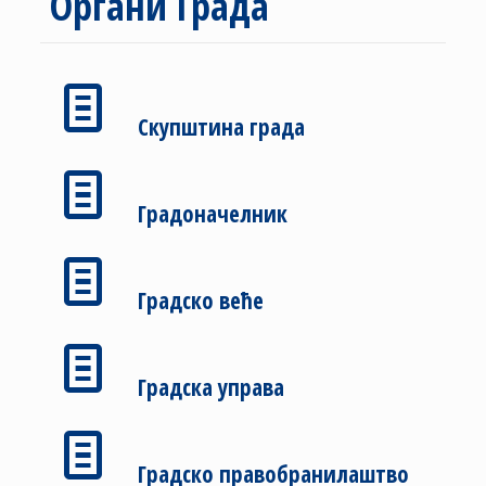
Органи Града
Скупштина града
Градоначелник
Градско веће
Градска управа
Градско правобранилаштво