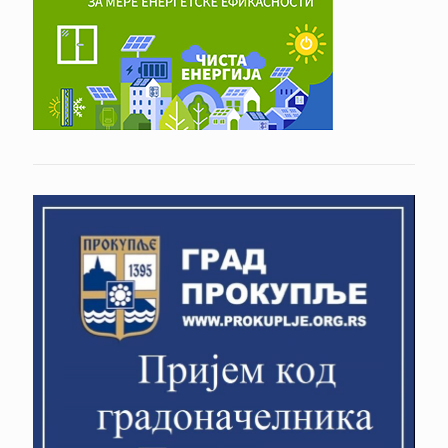
П.У. НЕВЕН
Туристичко спортска организација Општине
Прокупље