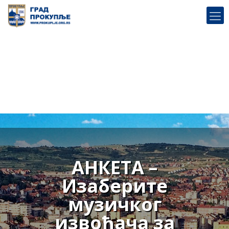
АНКЕТА –
Изаберите
музичког
извођача за