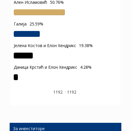
Ален Исламовић
50.76%
Галија
25.59%
Јелена Костов и Елон Хендрикс
19.38%
Даница Крстић и Елон Хендрикс
4.28%
1192
·
1192
За инвеститоре