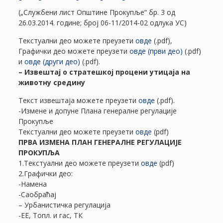
(„Службени лист Општине Прокупље“ бр. 3 од
26.03.2014. године; број 06-11/2014-02 одлука УС)
Текстуални део можете преузети
овде
(.pdf),
Графички део можете преузети
овде (први део)
(.pdf)
и
овде (други део)
(.pdf).
– Извештај о стратешкој процени утицаја на
животну средину
Текст извештаја можете преузети
овде
(.pdf).
-Измене и допуне Плана генералне регулације
Прокупље
Текстуални део можете преузети
овде
(pdf)
ПРВА ИЗМЕНА ПЛАН ГЕНЕРАЛНЕ РЕГУЛАЦИЈЕ
ПРОКУПЉА
1.Текстуални део можете преузети
овде
(pdf)
2.Графички део:
-Намена
-Саобраћај
– Урбанистичка регулација
-ЕЕ, Топл. и гас, ТК