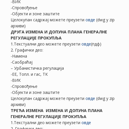
-ВИК
-Спровођење
-Објекти и зоне заштите
Целокупан садржај можете преузети
овде
(dwg у zip
архиви)
ДРУГА ИЗМЕНА И ДОПУНА ПЛАНА ГЕНЕРАЛНЕ
РЕГУЛАЦИЈЕ ПРОКУПЉА
1.Текстуални део можете преузети
овде
(пдф)
2. Графички део:
-Намена
-Саобраћај
– Урбанистичка регулација
-ЕЕ, Топл. и гас, ТК
-ВИК
-Спровођење
-Објекти и зоне заштите
Целокупан садржај можете преузети
овде
(dwg у zip
архиви)
ТРЕЋА ИЗМЕНА ИЗМЕНА И ДОПУНА ПЛАНА
ГЕНЕРАЛНЕ РЕГУЛАЦИЈЕ ПРОКУПЉА
1.Текстуални део можете преузети
овде
2. Графички део: