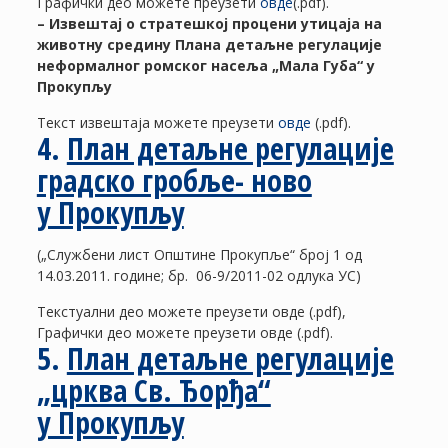
Графички део можете преузети
овде
(.pdf).
– Извештај о стратешкој процени утицаја на
животну средину Плана детаљне регулације
неформалног ромског насеља „Мала Губа“ у
Прокупљу
Текст извештаја можете преузети
овде
(.pdf).
4.
План детаљне регулације
градско гробље- ново
у Прокупљу
(„Службени лист Општине Прокупље“ број 1 од
14.03.2011. године; бр. 06-9/2011-02 одлука УС)
Текстуални део можете преузети овде (.pdf),
Графички део можете преузети овде (.pdf).
5.
План детаљне регулације
„црква Св. Ђорђа“
у Прокупљу