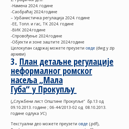
-Намена 2024. године
-Саобраћај 2024.године
– Урбанистичка регулација 2024. године
-ЕЕ, Топл. и гас, ТК 2024. године
-ВИК 2024.године
-Спровођење 2024.године
-Објекти и зоне заштите 2024.године
Целокупан садржај можете преузети
овде
(dwg у zip
архиви)
3.
План детаљне регулације
неформалног ромског
насеља „Мала
Губа“
у Прокупљу
(„Службени лист Општине Прокупље“ бр.13 од
09.10.2013. године ; 06-44/2013-02 од 08.10.2013.
године одлука УС)
Текстуални део можете преузети
овде
(.pdf),