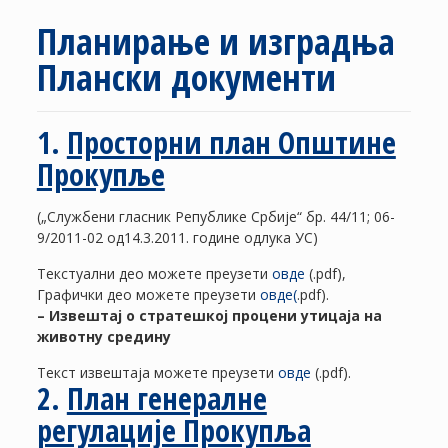
Планирање и изградња
Плански документи
1.
Просторни план Општине
Прокупље
(„Службени гласник Републике Србије“ бр. 44/11; 06-
9/2011-02 од14.3.2011. године одлука УС)
Текстуални део можете преузети
овде
(.pdf),
Графички део можете преузети
овде(
.pdf).
– Извештај о стратешкој процени утицаја на
животну средину
Текст извештаја можете преузети
овде
(.pdf).
2.
План генералне
регулације Прокупља