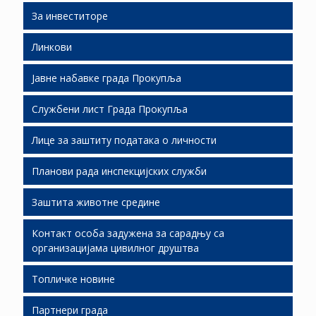
За инвеститоре
Линкови
Људски ресурси
Јавне набавке града Прокупља
Подршка инвестиционим улагањима
Службени лист Града Прокупља
Слободне локације
Јавне набавке 2026
Лице за заштиту података о личности
Економски развој
Јавне набавке 2025
СЛГП 2026
Планови рада инспекцијских служби
Јавно партнерство
Јавне набавке 2024
СЛГП 2025
Заштита животне средине
Јавне набавке 2023
СЛГП 2024
Планови рада И.С. за 2019.
Контакт особа задужена за сарадњу са
Јавне набавке 2022
СЛГП 2023
Стање животне средине ( мониторинг)
организацијама цивилног друштва
Јавне набавке 2021
СЛГП 2022
Дозволе за управљање отпадом
Квалитет амбијенталног ваздуха
Топличке новине
Јавне набавке 2020
СЛГП 2021
Процена утицаја на животну средину
Обавештења о поднетим захтевима
Партнери града
Топличке новине 2026