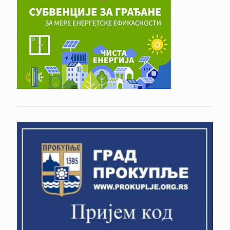
Crveni krst Srbije-Crveni krst Prokuplje
P.U. NEVEN
Turističko sportska organizacija Opštine
Prokuplje