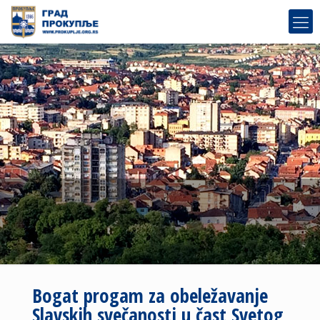
Bogat progam za obeležavanje
Slavskih svečanosti u čast Svetog