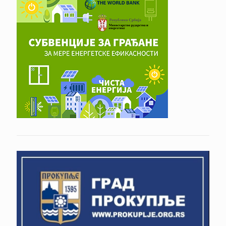
SKUPŠTINE GRADA
Dom zdravlja Prokuplje
Crveni krst Srbije-Crveni krst Prokuplje
P.U. NEVEN
Turističko sportska organizacija Opštine
Prokuplje