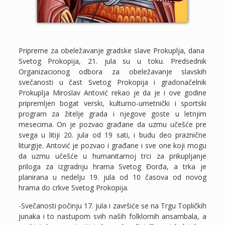
Pripreme za obeležavanje gradske slave Prokuplja, dana
Svetog Prokopija, 21. jula su u toku. Predsednik
Organizacionog odbora za obeležavanje slavskih
svečanosti u čast Svetog Prokopija i gradonačelnik
Prokuplja Miroslav Antović rekao je da je i ove godine
pripremljen bogat verski, kulturno-umetnički i sportski
program za žitelje grada i njegove goste u letnjim
mesecima. On je pozvao građane da uzmu učešće pre
svega u litiji 20. jula od 19 sati, i budu deo praznične
liturgije. Antović je pozvao i građane i sve one koji mogu
da uzmu učešće u humanitarnoj trci za prikupljanje
priloga za izgradnju hrama Svetog Đorđa, a trka je
planirana u nedelju 19. jula od 10 časova od novog
hrama do crkve Svetog Prokopija.
-Svečanosti počinju 17. jula i završiće se na Trgu Topličkih
junaka i to nastupom svih naših folklornih ansambala, a