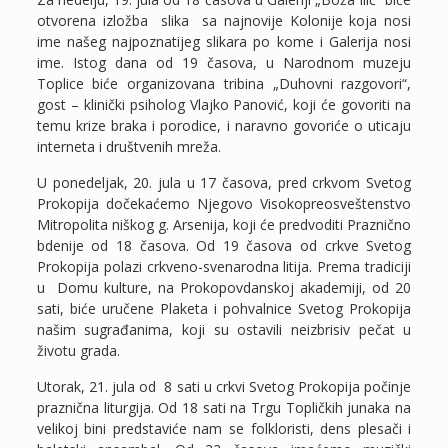
otvorena izložba slika sa najnovije Kolonije koja nosi
ime našeg najpoznatijeg slikara po kome i Galerija nosi
ime. Istog dana od 19 časova, u Narodnom muzeju
Toplice biće organizovana tribina „Duhovni razgovori“,
gost – klinički psiholog Vlajko Panović, koji će govoriti na
temu krize braka i porodice, i naravno govoriće o uticaju
interneta i društvenih mreža.
U ponedeljak, 20. jula u 17 časova, pred crkvom Svetog
Prokopija dočekaćemo Njegovo Visokopreosveštenstvo
Mitropolita niškog g. Arsenija, koji će predvoditi Praznično
bdenije od 18 časova. Od 19 časova od crkve Svetog
Prokopija polazi crkveno-svenarodna litija. Prema tradiciji
u Domu kulture, na Prokopovdanskoj akademiji, od 20
sati, biće uručene Plaketa i pohvalnice Svetog Prokopija
našim sugrađanima, koji su ostavili neizbrisiv pečat u
životu grada.
Utorak, 21. jula od 8 sati u crkvi Svetog Prokopija počinje
praznična liturgija. Od 18 sati na Trgu Topličkih junaka na
velikoj bini predstaviće nam se folkloristi, dens plesači i