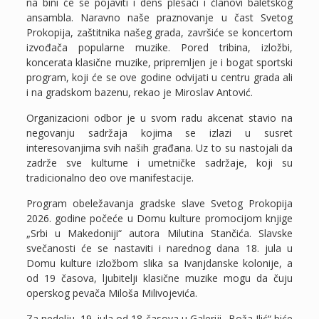
na bini će se pojaviti i dens plesači i članovi baletskog
ansambla. Naravno naše praznovanje u čast Svetog
Prokopija, zaštitnika našeg grada, završiće se koncertom
izvođača popularne muzike. Pored tribina, izložbi,
koncerata klasične muzike, pripremljen je i bogat sportski
program, koji će se ove godine odvijati u centru grada ali
i na gradskom bazenu, rekao je Miroslav Antović.
Organizacioni odbor je u svom radu akcenat stavio na
negovanju sadržaja kojima se izlazi u susret
interesovanjima svih naših građana. Uz to su nastojali da
zadrže sve kulturne i umetničke sadržaje, koji su
tradicionalno deo ove manifestacije.
Program obeležavanja gradske slave Svetog Prokopija
2026. godine počeće u Domu kulture promocijom knjige
„Srbi u Makedoniji“ autora Milutina Stančića. Slavske
svečanosti će se nastaviti i narednog dana 18. jula u
Domu kulture izložbom slika sa Ivanjdanske kolonije, a
od 19 časova, ljubitelji klasične muzike mogu da čuju
operskog pevača Miloša Milivojevića.
Za nedelju, 19. jula od 18 časova u Galeriji „Boža Ilić“ biće