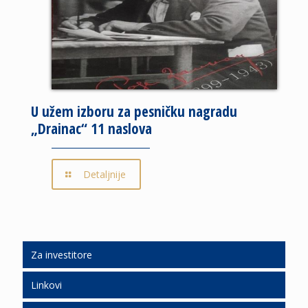
U užem izboru za pesničku nagradu
„Drainac“ 11 naslova
Detaljnije
Za investitore
Linkovi
Ljudski resursi