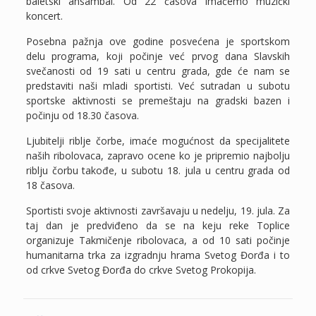
baletski ansambal. Od 22 časova imaćemo muzički
koncert.
Posebna pažnja ove godine posvećena je sportskom
delu programa, koji počinje već prvog dana Slavskih
svečanosti od 19 sati u centru grada, gde će nam se
predstaviti naši mladi sportisti. Već sutradan u subotu
sportske aktivnosti se premeštaju na gradski bazen i
počinju od 18.30 časova.
Ljubitelji riblje čorbe, imaće mogućnost da specijalitete
naših ribolovaca, zapravo ocene ko je pripremio najbolju
riblju čorbu takođe, u subotu 18. jula u centru grada od
18 časova.
Sportisti svoje aktivnosti završavaju u nedelju, 19. jula. Za
taj dan je predviđeno da se na keju reke Toplice
organizuje Takmičenje ribolovaca, a od 10 sati počinje
humanitarna trka za izgradnju hrama Svetog Đorđa i to
od crkve Svetog Đorđa do crkve Svetog Prokopija.