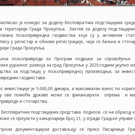
асписао је конкурс за доделу бесповратних подстицајних сре
 територији Града Прокупља. Захтев за доделу подстицајни
рована пољопривредна газдинства која су у активном стат
пису у регистар и обнови регистрације, чија се биљна и сточ
орији Града Прокупља.
њена пољопривреди за Програм подршке за спровођење
ике руралног развоја за град Прокупље у 2025.години укупно из
дства за подстицај у пољопривредној производњи, за инвес
вредних газдинстава.
инвестиције је 5.000,00 динара, а максималан износ по корисн
иру ове помоћи државе може се финансирати опрема и м
ривреде и сточарства.
у бесповратних подстицајних средстава подноси се на обрасцу к
може се преузети у канцеларији број 21, у згради Градске управе
пуном документацијом достављају се преко Писарнице Гр