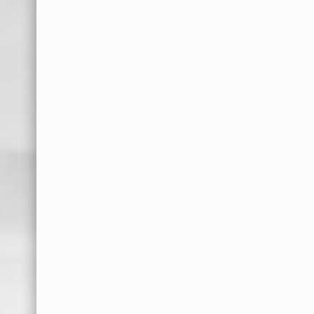
ЈУН 2020. ГОДИНЕ
П.У. НЕВЕН
Решење о
утврђивању збирне
Туристичко спортска
изборне листе
организација
Општине Прокупље
РЕЗУЛТАТИ ИЗБОРА
ЗА ОДБОРНИКЕ
СКУПШТИНЕ ГРАДА