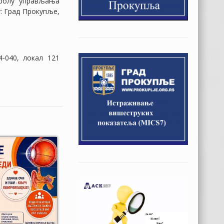
тролу управљања
у: Град Прокупље,
-040, локал 121