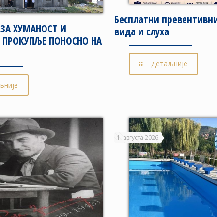
Бесплатни превентивн
 ЗА ХУМАНОСТ И
вида и слуха
– ПРОКУПЉЕ ПОНОСНО НА
Детаљније
љније
1. августа 2026.