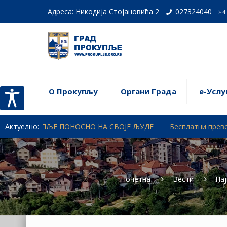
Адреса: Никодија Стојановића 2
027324040
О Прокупљу
Органи Града
е-Услу
ЉЕ ПОНОСНО НА СВОЈЕ ЉУДЕ
Актуелно:
Бесплатни превентивни прегле
Почетна
Вести
Нај