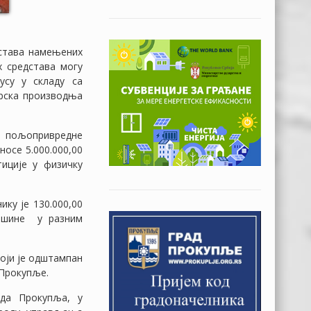
дстава намењених
х средстава могу
усу у складу са
арска производња
 пољопривредне
носе 5.000.000,00
тиције у физичку
ику је 130.000,00
ашине у разним
оји је одштампан
 Прокупље.
ада Прокупља, у