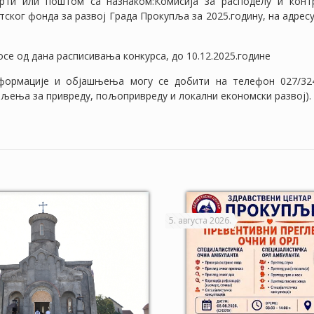
ерти или поштом са назнаком:Комисија за расподелу и кон
ског фонда за развој Града Прокупља за 2025.годину, на адрес
се од дана расписивања конкурса, до 10.12.2025.године
формације и објашњења могу се добити на телефон 027/324
ељења за привреду, пољопривреду и локални економски развој).
5. августа 2026.