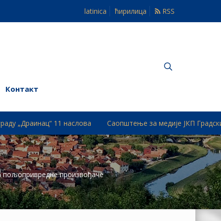
latinica
ћирилица
RSS
Контакт
“ 11 наслова
Саопштење за медије ЈКП Градски Водовод
за пољопривредне произвођаче