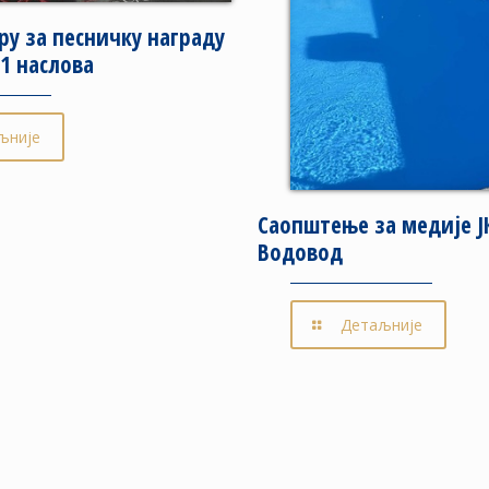
ру за песничку награду
1 наслова
љније
Саопштење за медије Ј
Водовод
Детаљније