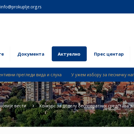
info@prokuplje.org.rs
ге
Документa
Актуелно
Прес центар
ди вида и слуха
У ужем избору за песничку награду „Драинац
новије вести
Конкурс за доделу бесповратних средстава 