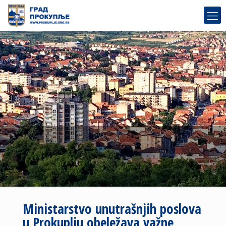
Ministarstvo unutrašnjih poslova
u Prokuplju obeležava važne