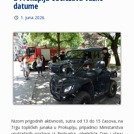
datume
1. juna 2026.
Nizom prigodnih aktivnosti, sutra od 13 do 15 časova, na
Trgu topličkih junaka u Prokuplju, pripadnici Ministarstva
unutrašnjih poslova iz Prokuplja, obeležiće Dan i slavu