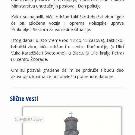
Ministarstva unutrašnjih poslova i Dan policije.
Kako su najavili, biće održan taktičko-tehnički zbor, gde
će biti izložena vozila i oprema Policijske uprave
Prokuplje i Sektora za vanredne situacije.
Istog dana i u isto vreme (od 13 do 15 časova), taktičko-
tehnički zbor, biće održan i u centru Kuršumlije, (u Ulici
Vuka Karadžića i Svete Ane), u Blacu, (u Ulici kralja Petra)
i u centru Žitorađe.
Oni su pozvali građane da im se pridruže i budu deo
aktivnosti, kojima će oni obeležiti pomenute datume.
Slične vesti
5. avgusta 2026.