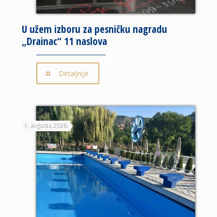
U užem izboru za pesničku nagradu
„Drainac“ 11 naslova
Detaljnije
1. avgusta 2026.