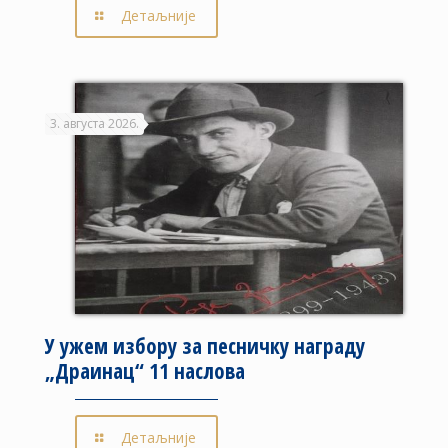
Детаљније
3. августа 2026.
У ужем избору за песничку награду
„Драинац“ 11 наслова
Детаљније