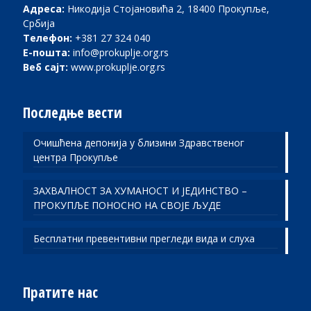
Адреса:
Никодија Стојановића 2, 18400 Прокупље,
Србија
Телефон:
+381 27 324 040
Е-пошта:
info@prokuplje.org.rs
Веб сајт:
www.prokuplje.org.rs
Последње вести
Очишћена депонија у близини Здравственог
центра Прокупље
ЗАХВАЛНОСТ ЗА ХУМАНОСТ И ЈЕДИНСТВО –
ПРОКУПЉЕ ПОНОСНО НА СВОЈЕ ЉУДЕ
Бесплатни превентивни прегледи вида и слуха
Пратите нас