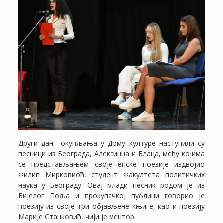
Други дан окупљања у Дому културе наступили су
песници из Београда, Алексинца и Блаца, међу којима
се представљањем своје епске поезије издвојио
Филип Мирковиоћ, студент Факултета политичких
наука у Београду. Овај млади песник родом је из
Бијелог Поља и прокупачкој публици говорио је
поезију из своје три објављене књиге, као и поезију
Марије Станковић, чији је ментор.