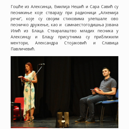
Гошће из Алексинца, Емилија Нешић и Сара Савић су
песникиње које стварају при радионици „Алхемија
речи“, које су својим стиховима улепшале ово
песничко дружење, као и самнаестогодишња Јована
Илић из Блаца. Стваралаштво младих песника у
Алексинцу и Блацу присутнима су приближили
ментори, Александра Стојаковић и Славица
Павличевић.