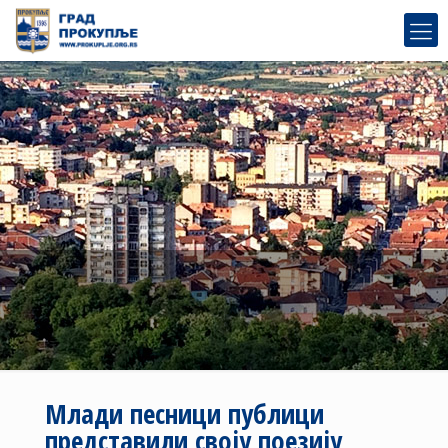
Млади песници публици
представили своју поезију