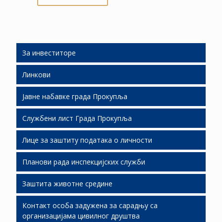
За инвеститоре
Линкови
Људски ресурси
Јавне набавке града Прокупља
Подршка инвестиционим улагањима
Службени лист Града Прокупља
Слободне локације
Јавне набавке 2026
Лице за заштиту података о личности
Економски развој
Јавне набавке 2025
СЛГП 2026
Планови рада инспекцијских служби
Јавно партнерство
Јавне набавке 2024
СЛГП 2025
Заштита животне средине
Јавне набавке 2023
СЛГП 2024
Планови рада И.С. за 2019.
Контакт особа задужена за сарадњу са
Јавне набавке 2022
СЛГП 2023
Стање животне средине ( мониторинг)
организацијама цивилног друштва