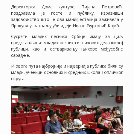
Директорка Дома културе, Тијана Петровић,
поздравила је госте и публику, изразивши
задовољство што је ова манифестација заживела у
Прокупљу, захваљујући идеји Иване Ђурковић Којић.
Сусрети младих песника Србије имају за циљ
представљање младих песника и њихових дела широј
публици, као и остваривању њихове међусобне
сарадње.
И овога пута најбројнија и највернија публика били су
млади, ученици основних и средњих школа Топличког
округа.