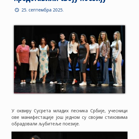
25. септембра 2025.
У оквиру Сусрета младих песника Србије, учесници
ове манифестације још једном су својим стиховима
обрадовали љубитеље поезије.