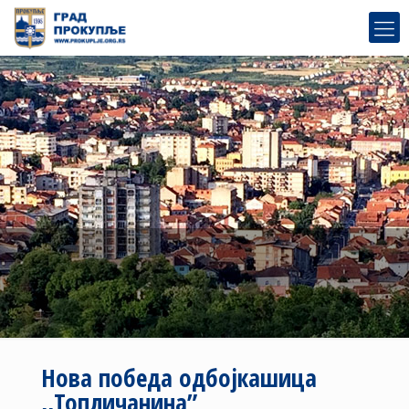
Нова победа одбојкашица
,,Топличанина”