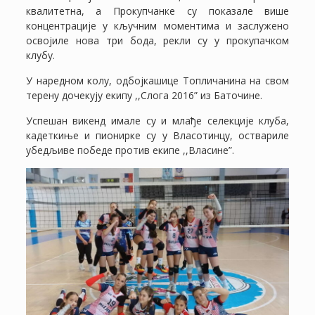
квалитетна, а Прокупчанке су показале више
концентрације у кључним моментима и заслужено
освојиле нова три бода, рекли су у прокупачком
клубу.
У наредном колу, одбојкашице Топличанина на свом
терену дочекују екипу ,,Слога 2016” из Баточине.
Успешан викенд имале су и млађе селекције клуба,
кадеткиње и пионирке су у Власотинцу, оствариле
убедљиве победе против екипе ,,Власине”.