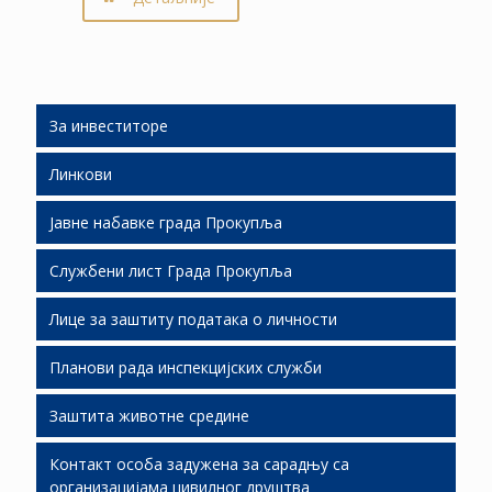
За инвеститоре
Линкови
Људски ресурси
Јавне набавке града Прокупља
Подршка инвестиционим улагањима
Службени лист Града Прокупља
Слободне локације
Јавне набавке 2026
Лице за заштиту података о личности
Економски развој
Јавне набавке 2025
СЛГП 2026
Планови рада инспекцијских служби
Јавно партнерство
Јавне набавке 2024
СЛГП 2025
Заштита животне средине
Јавне набавке 2023
СЛГП 2024
Планови рада И.С. за 2019.
Контакт особа задужена за сарадњу са
Јавне набавке 2022
СЛГП 2023
Стање животне средине ( мониторинг)
организацијама цивилног друштва