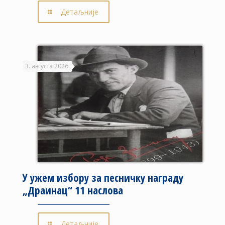
Детаљније
3. августа 2026.
У ужем избору за песничку награду
„Драинац“ 11 наслова
Детаљније