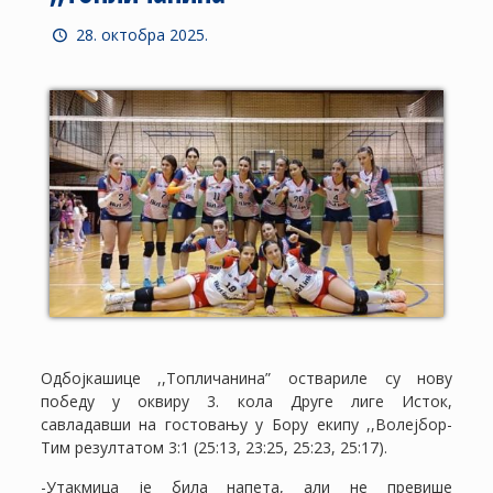
28. октобра 2025.
Одбојкашице ,,Топличанина” оствариле су нову
победу у оквиру 3. кола Друге лиге Исток,
савладавши на гостовању у Бору екипу ,,Волејбор-
Тим резултатом 3:1 (25:13, 23:25, 25:23, 25:17).
-Утакмица је била напета, али не превише