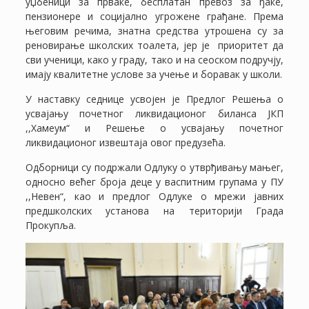
уџбеници за прваке, бесплатан превоз за ђаке,
пензионере и социјално угрожене грађане. Према
његовим речима, знатна средства утрошена су за
реновирање школских тоалета, јер је приоритет да
сви ученици, како у граду, тако и на сеоском подручју,
имају квалитетне услове за учење и боравак у школи.
У наставку седнице усвојен је Предлог Решења о
усвајању почетног ликвидационог биланса ЈКП
,,Хамеум“ и Решење о усвајању почетног
ликвидационог извештаја овог предузећа.
Одборници су подржали Одлуку о утврђивању мањег,
односно већег броја деце у васпитним групама у ПУ
,,Невен“, као и предлог Одлуке о мрежи јавних
предшколских установа на територији Града
Прокупља.