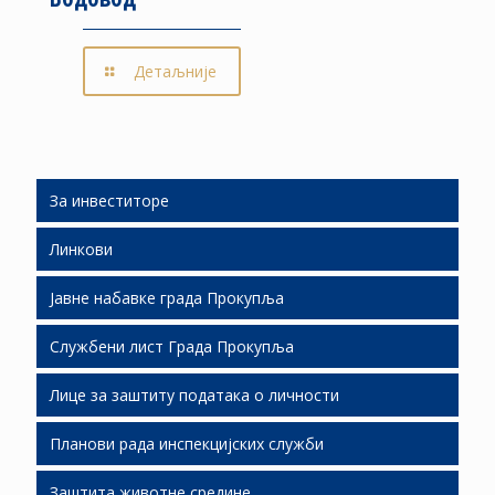
Детаљније
За инвеститоре
Линкови
Људски ресурси
Јавне набавке града Прокупља
Подршка инвестиционим улагањима
Службени лист Града Прокупља
Слободне локације
Јавне набавке 2026
Лице за заштиту података о личности
Економски развој
Јавне набавке 2025
СЛГП 2026
Планови рада инспекцијских служби
Јавно партнерство
Јавне набавке 2024
СЛГП 2025
Заштита животне средине
Јавне набавке 2023
СЛГП 2024
Планови рада И.С. за 2019.