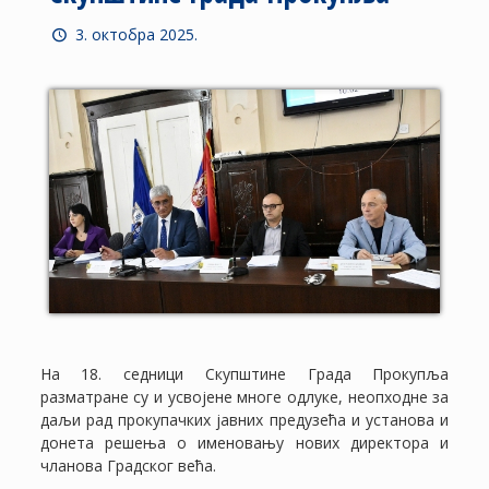
3. октобра 2025.
На 18. седници Скупштине Града Прокупља
разматране су и усвојене многе одлуке, неопходне за
даљи рад прокупачких јавних предузећа и установа и
донета решења о именовању нових директора и
чланова Градског већа.