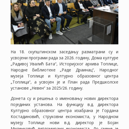
На 18. скупштинском заседању разматрани су и
усвојени програми рада за 2026. годину, Дома културе
„Радивој Увалић Бата“, Историјског архива Топлице,
Народне библиотеке „Раде Драинац“, Народног
музеја Топлице и Културно образовног центра
„Топлица“, а усвојен је и План рада Предшколске
установе „Невен“ за 2025/26. годину.
Донета су и решења о именовању нових директора
појединих установа. На функцију в.д. директора
Културно образовног центра изабрана је Гордана
Костадиновић, струковни економиста, у Народном
музеју Топлице нови в.д. директор је Бојан
Миленковић дипломирани економиста. До смене је