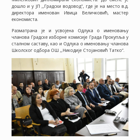
дошло и у ЈП ,,Градски водовод“, где је на место в.д.
директора именован Ивица Величковић, мастер
економиста.
Разматрана је и усвојена Одлука о именовању
чланова Градске изборне комисије Града Прокупља у
сталном саставу, као и Одлука о именовању чланова
Школског одбора ОШ ,,Никодије Стојановић Татко“.