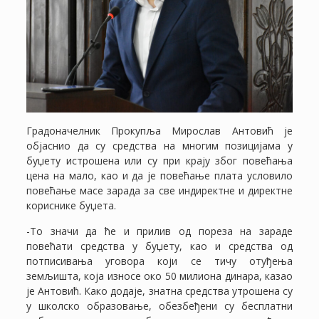
Градоначелник Прокупља Мирослав Антовић је
објаснио да су средства на многим позицијама у
буџету истрошена или су при крају због повећања
цена на мало, као и да је повећање плата условило
повећање масе зарада за све индиректне и директне
кориснике буџета.
-То значи да ће и прилив од пореза на зараде
повећати средства у буџету, као и средства од
потписивања уговора који се тичу отуђења
земљишта, која износе око 50 милиона динара, казао
је Антовић. Како додаје, знатна средства утрошена су
у школско образовање, обезбеђени су бесплатни