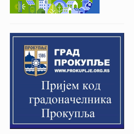
Прокупље