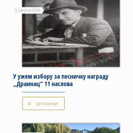
3. августа 2026.
У ужем избору за песничку награду
„Драинац“ 11 наслова
Детаљније