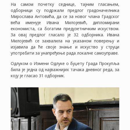
На самом почетку седнице, тајним гласањем,
одборници су подржали предлог градоначелника
Мирослава Антовића, да се за новог члана Градског
већа именује Ивана Милојевић, дипломирани
економиста, са богатим предузетничким искуством.
За овај предлог гласало је 32 одборника. Ивана
Милојевић се захвалила на указаном поверењу и
изјавила да ће своје знање и искуство у струци
употребити за унапређење рада локалне самоуправе.
Одлуком о Измени Одлуке о буџету Града Прокупља
била је једна од најважнијих тачака дневног реда, за
коју је гласао 31 одборник.