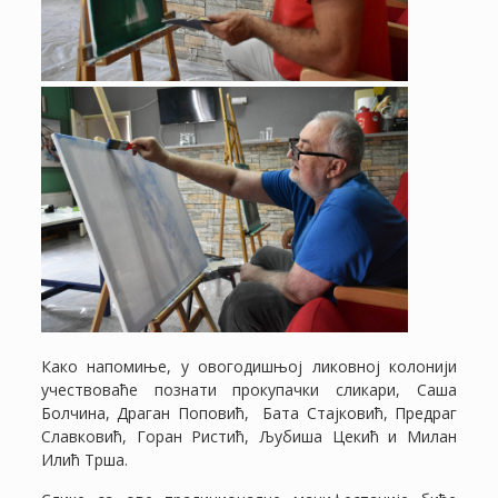
Како напомиње, у овогодишњој ликовној колонији
учествоваће познати прокупачки сликари, Саша
Болчина, Драган Поповић, Бата Стајковић, Предраг
Славковић, Горан Ристић, Љубиша Цекић и Милан
Илић Трша.