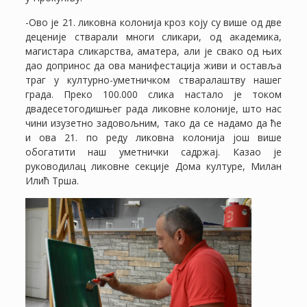
-Ово је 21. ликовна колонија кроз коју су више од две
деценије стварали многи сликари, од академика,
магистара сликарства, аматера, али је свако од њих
дао допринос да ова манифестација живи и оставља
траг у културно-уметничком стваралаштву нашег
града. Преко 100.000 слика настало је током
двадесетогодишњег рада ликовне колоније, што нас
чини изузетно задовољним, тако да се надамо да ће
и ова 21. по реду ликовна колонија још више
обогатити наш уметнички садржај. Казао је
руководилац ликовне секције Дома културе, Милан
Илић Трша.