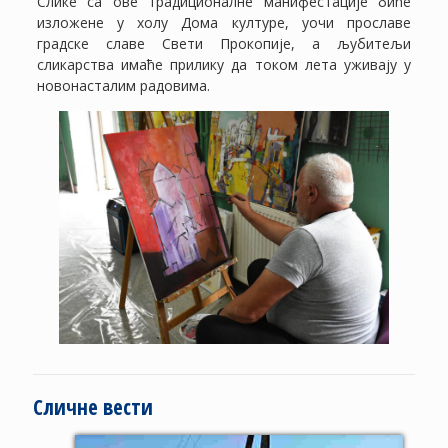
Слике са ове традиционалне манифестације биће
изложене у холу Дома културе, уочи прославе
градске славе Свети Прокопије, а љубитељи
сликарства имаће прилику да током лета уживају у
новонасталим радовима.
Сличне вести