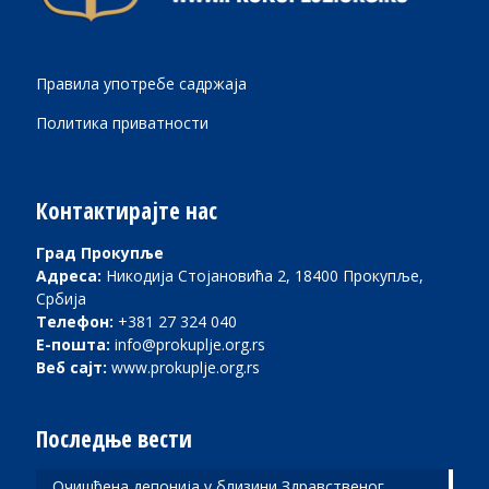
Правила употребе садржаја
Политика приватности
Контактирајте нас
Град Прокупље
Адреса:
Никодија Стојановића 2, 18400 Прокупље,
Србија
Телефон:
+381 27 324 040
Е-пошта:
info@prokuplje.org.rs
Веб сајт:
www.prokuplje.org.rs
Последње вести
Очишћена депонија у близини Здравственог