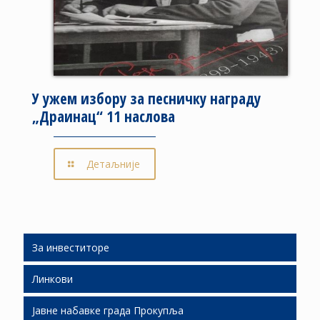
У ужем избору за песничку награду
„Драинац“ 11 наслова
Детаљније
За инвеститоре
Линкови
Људски ресурси
Јавне набавке града Прокупља
Подршка инвестиционим улагањима