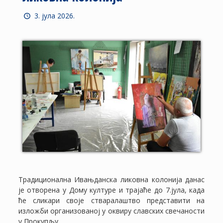
3. јула 2026.
Традиционална Ивањданска ликовна колонија данас
је отворена у Дому културе и трајаће до 7.јула, када
ће сликари своје стваралаштво представити на
изложби организованој у оквиру славских свечаности
у Прокупљу.