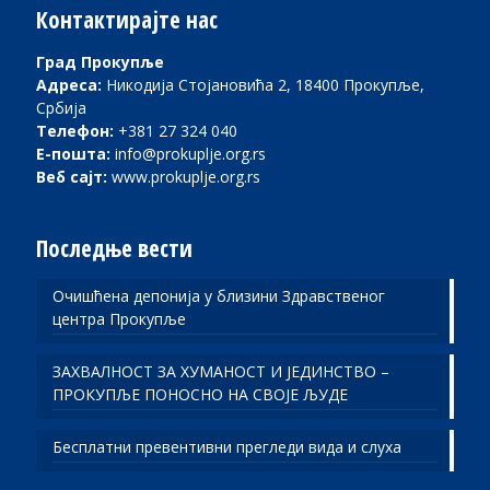
Контактирајте нас
Град Прокупље
Адреса:
Никодија Стојановића 2, 18400 Прокупље,
Србија
Телефон:
+381 27 324 040
Е-пошта:
info@prokuplje.org.rs
Веб сајт:
www.prokuplje.org.rs
Последње вести
Очишћена депонија у близини Здравственог
центра Прокупље
ЗАХВАЛНОСТ ЗА ХУМАНОСТ И ЈЕДИНСТВО –
ПРОКУПЉЕ ПОНОСНО НА СВОЈЕ ЉУДЕ
Бесплатни превентивни прегледи вида и слуха