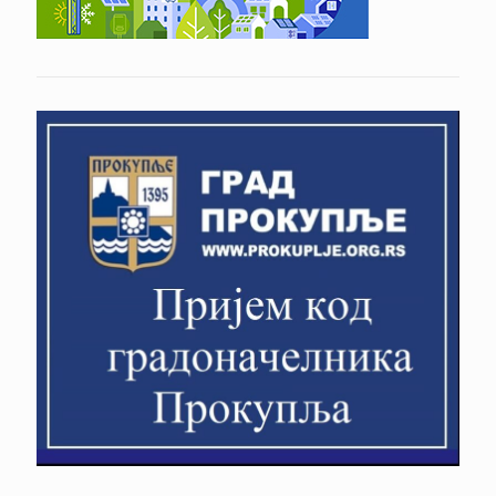
Прокупље