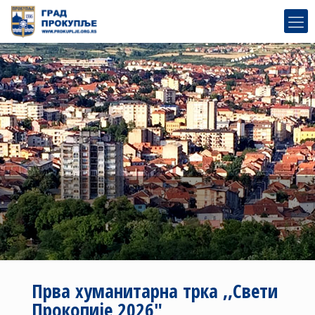
Прва хуманитарна трка ,,Свети
Прокопије 2026″