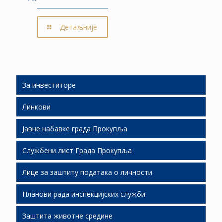
Детаљније
За инвеститоре
Линкови
Људски ресурси
Јавне набавке града Прокупља
Подршка инвестиционим улагањима
Службени лист Града Прокупља
Слободне локације
Јавне набавке 2026
Лице за заштиту података о личности
Економски развој
Јавне набавке 2025
СЛГП 2026
Планови рада инспекцијских служби
Јавно партнерство
Јавне набавке 2024
СЛГП 2025
Заштита животне средине
Јавне набавке 2023
СЛГП 2024
Планови рада И.С. за 2019.