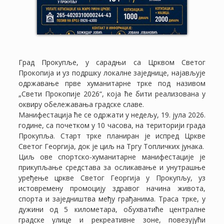
Град Прокупље, у сарадњи са Црквом Светог
Прокопија и уз подршку локалне заједнице, најављује
одржавање прве хуманитарне трке под називом
„Свети Прокопије 2026“, која ће бити реализована у
оквиру обележавања градске славе.
Манифестација ће се одржати у недељу, 19. јула 2026.
године, са почетком у 10 часова, на територији града
Прокупља. Старт трке планиран је испред Цркве
Светог Георгија, док је циљ на Тргу Топличких јунака.
Циљ ове спортско-хуманитарне манифестације је
прикупљање средстава за осликавање и унутрашње
уређење цркве Светог Георгија у Прокупљу, уз
истовремену промоцију здравог начина живота,
спорта и заједништва међу грађанима. Траса трке, у
дужини од 5 километара, обухватиће централне
градске улице и рекреативне зоне, повезујући