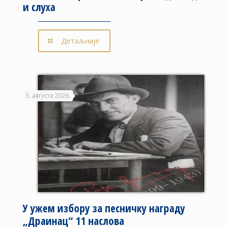
и слуха
Детаљније
3. августа 2026.
У ужем избору за песничку награду
„Драинац“ 11 наслова