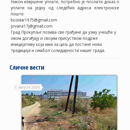
Након извршене уплате, потребно је послати доказ о
уплати на једну од следећих адреса електронске
поште:
bozidar1975@gmail.com
jovana17j@gmail.com
Град Прокупље позива све грађане да узму учешће у
овом догађају и својим присуством подрже
иницијативу која има за циљ да постане нова
традиција и симбол солидарности нашег града.
Сличне вести
7. августа 2026.