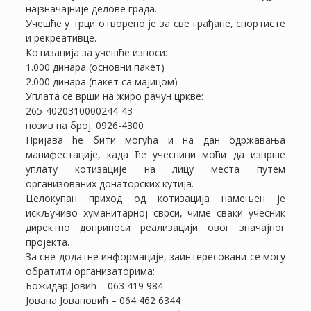
најзначајније делове града.
Учешће у трци отворено је за све грађане, спортисте
и рекреативце.
Котизација за учешће износи:
1.000 динара (основни пакет)
2.000 динара (пакет са мајицом)
Уплата се врши на жиро рачун цркве:
265-4020310000244-43
позив на број: 0926-4300
Пријава ће бити могућа и на дан одржавања
манифестације, када ће учесници моћи да изврше
уплату котизације на лицу места путем
организованих донаторских кутија.
Целокупан приход од котизација намењен је
искључиво хуманитарној сврси, чиме сваки учесник
директно доприноси реализацији овог значајног
пројекта.
За све додатне информације, заинтересовани се могу
обратити организаторима:
Божидар Јовић – 063 419 984
Јована Јовановић – 064 462 6344