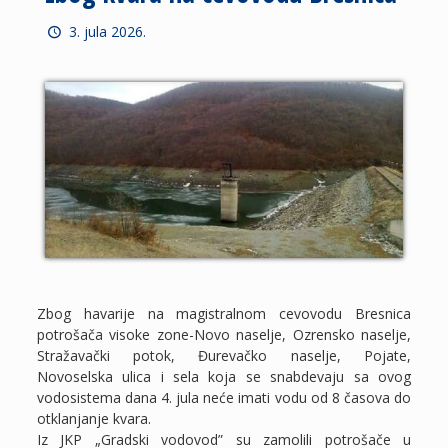
3. jula 2026.
Zbog havarije na magistralnom cevovodu Bresnica
potrošača visoke zone-Novo naselje, Ozrensko naselje,
Stražavački potok, Đurevačko naselje, Pojate,
Novoselska ulica i sela koja se snabdevaju sa ovog
vodosistema dana 4. jula neće imati vodu od 8 časova do
otklanjanje kvara.
Iz JKP „Gradski vodovod” su zamolili potrošače u