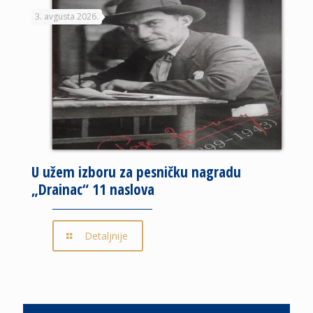
3. avgusta 2026.
U užem izboru za pesničku nagradu
„Drainac“ 11 naslova
Detaljnije