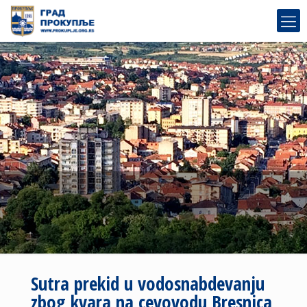
Sutra prekid u vodosnabdevanju
zbog kvara na cevovodu Bresnica