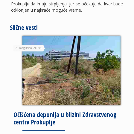
Prokuplju da imaju strpljenja, jer se očekuje da kvar bude
otklonjen u najkraće moguće vreme.
Slične vesti
7. avgusta 2026.
Očišćena deponija u blizini Zdravstvenog
centra Prokuplje