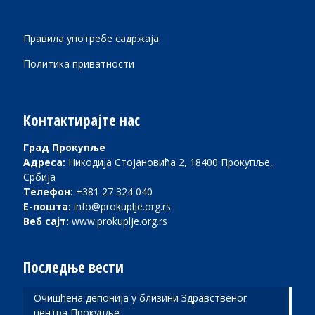
Правила употребе садржаја
Политика приватности
Контактирајте нас
Град Прокупље
Адреса:
Никодија Стојановића 2, 18400 Прокупље,
Србија
Телефон:
+381 27 324 040
Е-пошта:
info@prokuplje.org.rs
Веб сајт:
www.prokuplje.org.rs
Последње вести
Очишћена депонија у близини Здравственог
центра Прокупље