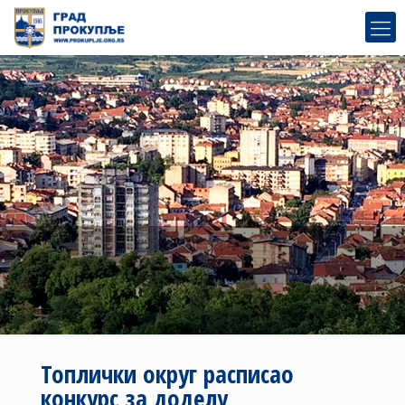
Топлички округ расписао
конкурс за доделу