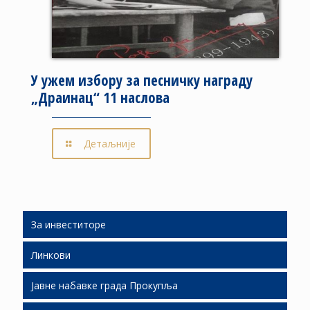
У ужем избору за песничку награду
„Драинац“ 11 наслова
Детаљније
За инвеститоре
Линкови
Људски ресурси
Јавне набавке града Прокупља
Подршка инвестиционим улагањима