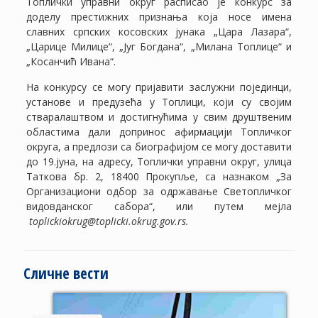
Топлички управни округ расписао је конкурс за
доделу престижних признања која носе имена
славних српских косовских јунака „Цара Лазара“,
„Царице Милице“, „Југ Богдана“, „Милана Топлице“ и
„Косанчић Ивана“.
На конкурсу се могу пријавити заслужни појединци,
установе и предузећа у Топлици, који су својим
стваралаштвом и достигнућима у свим друштвеним
областима дали допринос афирмацији Топличког
округа, а предлози са биографијом се могу доставити
до 19.јуна, на адресу, Топлички управни округ, улица
Таткова бр. 2, 18400 Прокупље, са назнаком „За
Организациони одбор за одржавање Светопличког
видовданског сабора“, или путем мејла
toplickiokrug@toplicki.okrug.gov.rs.
Сличне вести