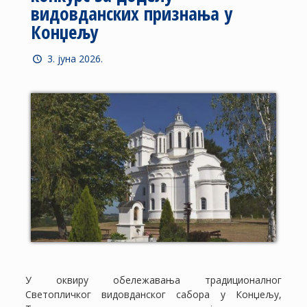
видовданских признања у
Конџељу
3. јуна 2026.
У оквиру обележавања традиционалног
Светопличког видовданског сабора у Конџељу,