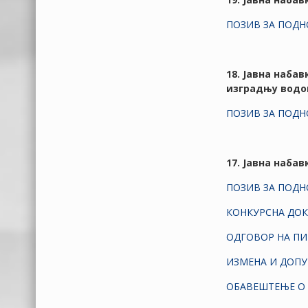
ПРОКУПЉА
Црвени крст
РАСПИСАНИХ ЗА 21.
Прокупље
ПОЗИВ ЗА ПОД
ЈУН 2020. ГОДИНЕ
П.У. НЕВЕН
Решење о
18. Јавна наба
утврђивању збирне
Туристичко спортска
изградњу водо
изборне листе
организација
Општине Прокупље
ПОЗИВ ЗА ПОД
РЕЗУЛТАТИ ИЗБОРА
ЗА ОДБОРНИКЕ
СКУПШТИНЕ ГРАДА
17. Јавна наба
ПОЗИВ ЗА ПОД
КОНКУРСНА ДО
ОДГОВОР НА ПИ
ИЗМЕНА И ДОПУ
ОБАВЕШТЕЊЕ О