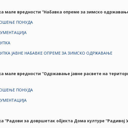
вка мале вредности “Набавка опреме за зимско одржавањ
НОШЕЊЕ ПОНУДА
КУМЕНТАЦИЈА
УПКА
УПКА ЈАВНЕ НАБАВКЕ ОПРЕМЕ ЗА ЗИМСКО ОДРЖАВАЊЕ
вка мале вредности “Одржавање јавне расвете на терито
НОШЕЊЕ ПОНУДА
КУМЕНТАЦИЈА
вка “Радови за довршетак објекта Дома културе “Радивој 