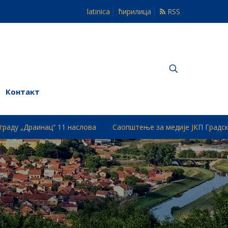
latinica
ћирилица
RSS
Контакт
ац“ 11 наслова
Саопштење за медије ЈКП Градски Водовод