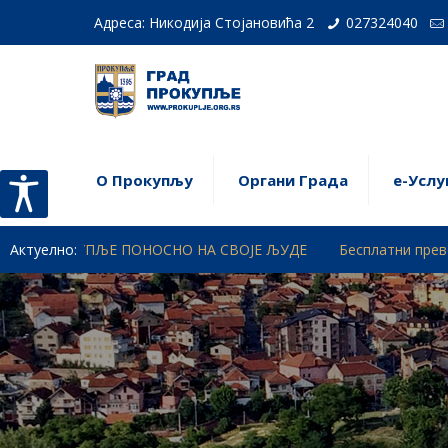
Адреса: Никодија Стојановића 2
027324040
О Прокупљу
Органи Града
е-Услу
ПЉЕ ПОНОСНО НА СВОЈЕ ЉУДЕ
Актуелно:
Бесплатни превентивни прег