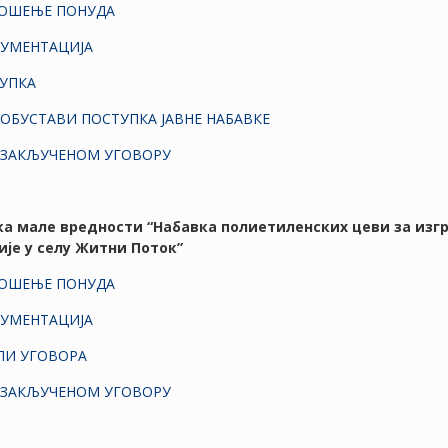
НОШЕЊЕ ПОНУДА
КУМЕНТАЦИЈА
УПКА
ОБУСТАВИ ПОСТУПКА ЈАВНЕ НАБАВКЕ
 ЗАКЉУЧЕНОМ УГОВОРУ
вка мале вредности “Набавка полиетиленских цеви за из
је у селу Житни Поток”
НОШЕЊЕ ПОНУДА
КУМЕНТАЦИЈА
ЛИ УГОВОРА
 ЗАКЉУЧЕНОМ УГОВОРУ