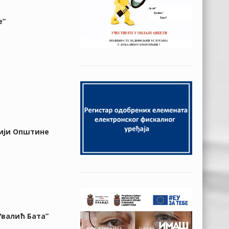
е”
рији Општине
Увалић Бата”