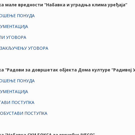
вка мале вредности “Набавка и уградња клима уређаја”
НОШЕЊЕ ПОНУДА
КУМЕНТАЦИЈА
ЛИ УГОВОРА
 ЗАКЉУЧЕЊУ УГОВОРА
вка “Радови за довршетак објекта Дома културе “Радивој 
НОШЕЊЕ ПОНУДА
КУМЕНТАЦИЈА
ТАВИ ПОСТУПКА
 ОБУСТАВИ ПОСТУПКА
вка “Набавка СКИ БОКСА за минибус IVECO”