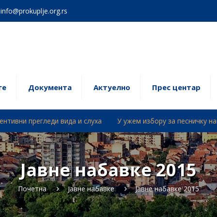
info@prokuplje.org.rs
ге
Документa
Актуелно
Прес центар
леди вида и слуха
У ужем избору за песничку награду „Драин
Јавне набавке 2015
Почетна
Јавне набавке
Јавне набавке 2015