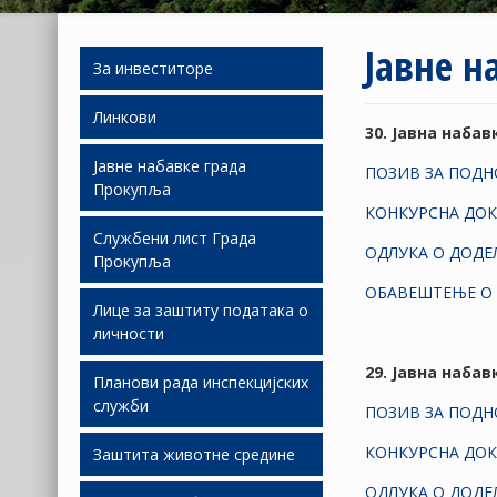
Јавне н
За инвеститоре
Линкови
Људски ресурси
30. Јавна наба
Јавне набавке града
Подршка
ПОЗИВ ЗА ПОД
Прокупља
инвестиционим
улагањима
КОНКУРСНА ДО
Службени лист Града
Јавне набавке 2026
ОДЛУКА О ДОДЕ
Прокупља
Слободне локације
Јавне набавке 2025
ОБАВЕШТЕЊЕ О
Лице за заштиту података о
Економски развој
СЛГП 2026
личности
Јавне набавке 2024
Јавно партнерство
СЛГП 2025
29. Јавна наба
Планови рада инспекцијских
Јавне набавке 2023
служби
СЛГП 2024
ПОЗИВ ЗА ПОД
Јавне набавке 2022
КОНКУРСНА ДО
Заштита животне средине
Планови рада И.С. за
СЛГП 2023
2019.
Јавне набавке 2021
ОДЛУКА О ДОДЕ