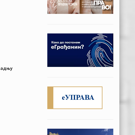
градњу