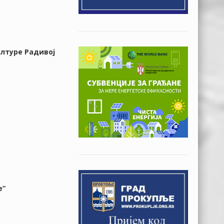
ултуре Радивој
е”