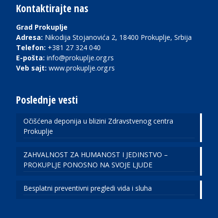
Kontaktirajte nas
Grad Prokuplje
Adresa:
Nikodija Stojanovića 2, 18400 Prokuplje, Srbija
Telefon:
+381 27 324 040
E-pošta:
info@prokuplje.org.rs
Veb sajt:
www.prokuplje.org.rs
Poslednje vesti
Očišćena deponija u blizini Zdravstvenog centra
Prokuplje
ZAHVALNOST ZA HUMANOST I JEDINSTVO –
PROKUPLJE PONOSNO NA SVOJE LJUDE
Besplatni preventivni pregledi vida i sluha