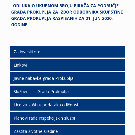
-ODLUKA O UKUPNOM BROJU BIRAČA ZA PODRUČJE
GRADA PROKUPLJA ZA IZBOR ODBORNIKA SKUPŠTINE
GRADA PROKUPLJA RASPISANIH ZA 21. JUN 2020.
GODINE;
Za investitore
Linkovi
Ljudski resursi
Javne nabavke grada Prokuplja
Podrška investicionim ulaganjima
Službeni list Grada Prokuplja
Slobodne lokacije
Javne nabavke 2026
Lice za zaštitu podataka o ličnosti
Ekonomski razvoj
Javne nabavke 2025
SLGP 2026
Planovi rada inspekcijskih službi
Javno partnerstvo
Javne nabavke 2024
SLGP 2025
Zaštita životne sredine
Javne nabavke 2023
SLGP 2024
Planovi rada I.S. za 2019.