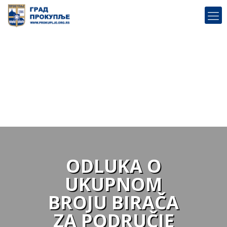
ODLUKA O
UKUPNOM
BROJU BIRAČA
ZA PODRUČJE