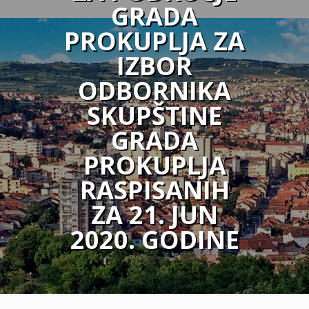
GRADA
PROKUPLJA ZA
IZBOR
ODBORNIKA
SKUPŠTINE
GRADA
PROKUPLJA
RASPISANIH
ZA 21. JUN
2020. GODINE