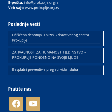
E-pošta:
info@prokuplje.org.rs
Veb sajt:
www.prokuplje.org.rs
Poslednje vesti
Očišćena deponija u blizini Zdravstvenog centra
Prokuplje
ZAHVALNOST ZA HUMANOST I JEDINSTVO –
PROKUPLJE PONOSNO NA SVOJE LJUDE
Besplatni preventivni pregledi vida i sluha
Pratite nas
facebook
youtube