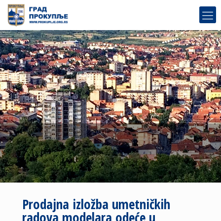
Prodajna izložba umetničkih
radova modelara odeće u