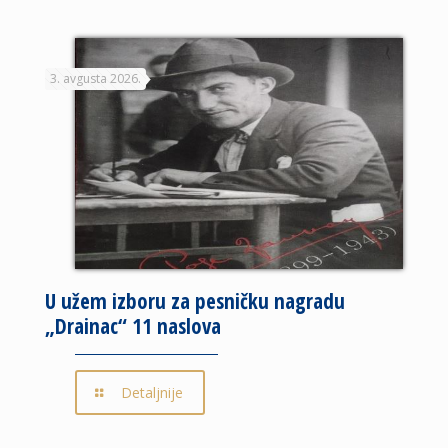
3. avgusta 2026.
U užem izboru za pesničku nagradu
„Drainac“ 11 naslova
Detaljnije