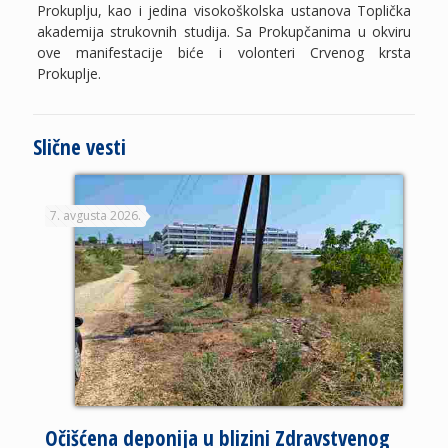
Prokuplju, kao i jedina visokoškolska ustanova Toplička
akademija strukovnih studija. Sa Prokupčanima u okviru
ove manifestacije biće i volonteri Crvenog krsta
Prokuplje.
Slične vesti
7. avgusta 2026.
Očišćena deponija u blizini Zdravstvenog