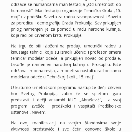
održaće se humanitarna manifestacija „Od umetnosti do
humanosti“. Manifestaciju organizuje Tehnička škola „15.
maj“ uz podršku Saveta za rodnu ravnopravnost i Saveta
za porodicu i demografiju Grada Prokuplja. Sav prikupljen
prilog namenjen je za pomoć u radu narodne kuhinje,
koja radi pri Crvenom krstu Prokuplje
.
Na trgu će biti izloženi na prodaju umetnički radovi u
kinusaiga tehnici, koje su izradili učenici i profesori smera
tehničar modelar odeće, a prikupljen novac od prodaje,
takođe je namenjen narodnoj kuhinji u Prokuplju. Biće
održana i modna revija, a modeli su nastali u radionicama
modelara odeće u Tehničkoj školi ,,15. maj”.
U kulturno umetničkom programu nastupiće dečji crkveni
hor Svetog Prokopija, zatim će se spletom igara
predstaviti i dečji ansambl KUD „Abrašević“, a svoj
program izvešće i predškolci i vaspitači Predškolske
ustanove „Neven“.
Na ovoj manifestaciji na svojim štandovima svoje
aktivnosti predstaviće i sve četiri osnovne škole u