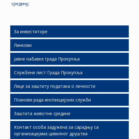
средину;
За инвеститоре
Линкови
Људски ресурси
Јавне набавке града Прокупља
Подршка инвестиционим улагањима
Службени лист Града Прокупља
Слободне локације
Јавне набавке 2026
Лице за заштиту података о личности
Економски развој
Јавне набавке 2025
СЛГП 2026
Планови рада инспекцијских служби
Јавно партнерство
Јавне набавке 2024
СЛГП 2025
Заштита животне средине
Јавне набавке 2023
СЛГП 2024
Планови рада И.С. за 2019.
Контакт особа задужена за сарадњу са
Јавне набавке 2022
СЛГП 2023
Стање животне средине ( мониторинг)
организацијама цивилног друштва