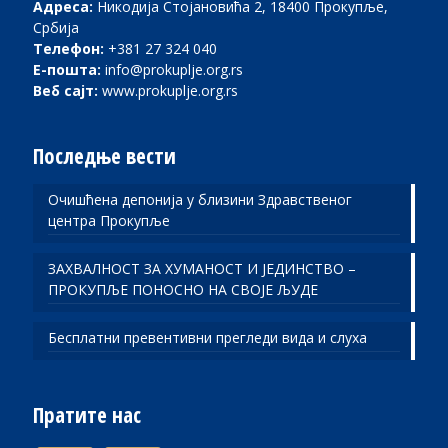
Адреса:
Никодија Стојановића 2, 18400 Прокупље,
Србија
Телефон:
+381 27 324 040
Е-пошта:
info@prokuplje.org.rs
Веб сајт:
www.prokuplje.org.rs
Последње вести
Очишћена депонија у близини Здравственог
центра Прокупље
ЗАХВАЛНОСТ ЗА ХУМАНОСТ И ЈЕДИНСТВО –
ПРОКУПЉЕ ПОНОСНО НА СВОЈЕ ЉУДЕ
Бесплатни превентивни прегледи вида и слуха
Пратите нас