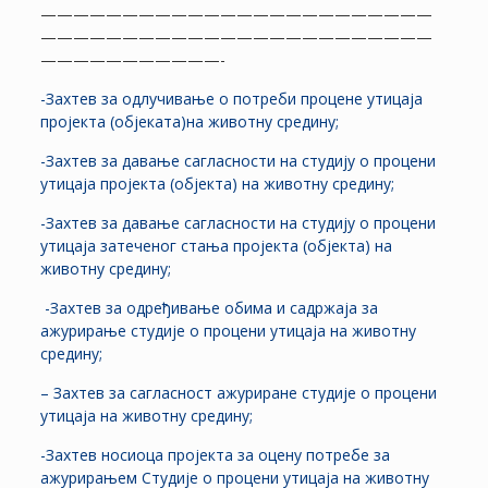
————————————————————————
————————————————————————
———————————-
-Захтев за одлучивање о потреби процене утицаја
пројекта (објеката)на животну средину;
-Захтев за давање сагласности на студију о процени
утицаја пројекта (објекта) на животну средину;
-Захтев за давање сагласности на студију о процени
утицаја затеченог стања пројекта (објекта) на
животну средину;
-Захтев за одређивање обима и садржаја за
ажурирање студије о процени утицаја на животну
средину;
– Захтев за сагласност ажуриране студије о процени
утицаја на животну средину;
-Захтев носиоца пројекта за оцену потребе за
ажурирањем Студије о процени утицаја на животну