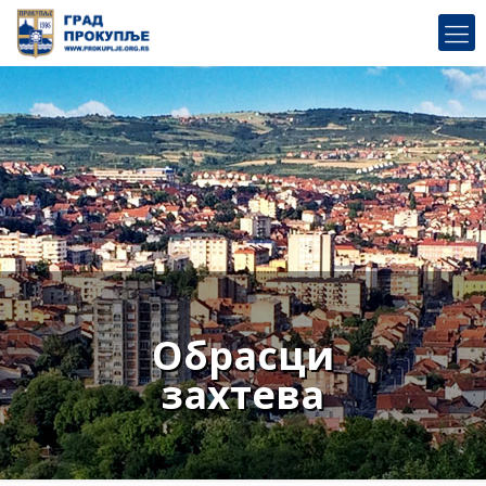
Обрaсци
захтева