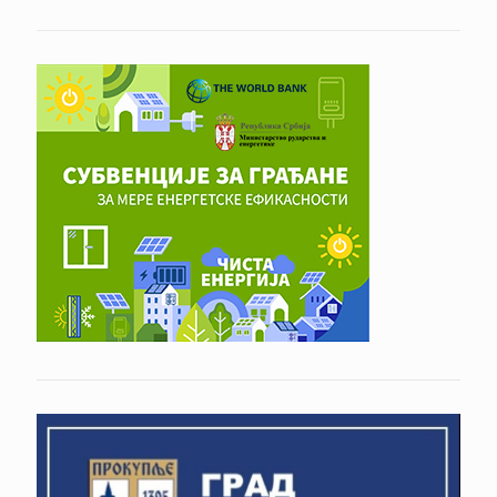
Grada Prokuplja
Rešenje o utvrđivanju zbirne izborne liste
REZULTATI IZBORA ZA ODBORNIKE
JKP HAMMEUM
SKUPŠTINE GRADA
Dom zdravlja Prokuplje
Crveni krst Srbije-Crveni krst Prokuplje
P.U. NEVEN
Turističko sportska organizacija Opštine
Prokuplje