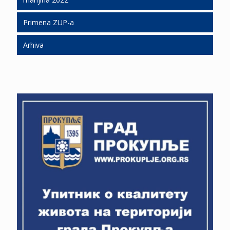
Konkursi, obaveštenja i oglasi 2021
Primena ZUP-a
izbori 2022
Zbirirni izveštaj o rezultatima glasanja na
izborima za narodne poslanike na biračkim
mestima na teritoriji grada Prokuplja
Arhiva
izbori 2020
Obaveštenje o prijavljivanju za glasanje van
izbori 2016
Uputsvo za privremeno priključenje nelegalno
Rešenje o imenovanju gradske izborne
biračkog mesta
izgrađenih objekata na komunalnu infrastrukturu
komisije u stalnom sastavu
Obrasci za podnošenje izbornih lista
POPIS STANOVNIŠTVA, DOMAĆINSTAVA I
Poslovnik o radu gradske izborne komisije
STANOVA 2022. GODINE
Rešenja o proglašenju izbornih lista
Obrazci za podnošenje izbornih lista
Javne konsultacije za deonicu 2, 3 i 4 projekat Niš-
Merdare
Obaveštenje o uvidu u birački spisak
Ostali obrasci za sprovođenje izbornih radnji
ANKETA – Izaberite muzičkog izvođača za doček
Odluke Gradske izborne komisije
Obaveštenje o uvidu u birački spisak
srpske Nove 2022. godine
Rešenja o proširenom sastavu Gradske izborne
Obaveštenja
ANKETA – Reorganizacija JKP Hameum ili ne
komisije
Rešenja o proglašenju izbornih lista
Štab volonterske pomoći 65+