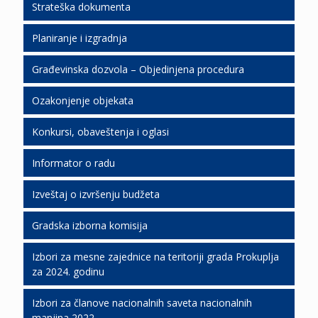
Strateška dokumenta
Topličke novine 2025
Javne nabavke 2018
SLGP 2019
Obrasci zahteva
Registar izdatih dozvola
Planiranje i izgradnja
Topličke novine 2024
Javne nabavke 2017
SLOP 2018
Javna knjiga
Građevinska dozvola – Objedinjena procedura
Topličke novine 2023
Javne nabavke 2016
SLOP 2017
Ozakonjenje objekata
Topličke novine 2022
Javne nabavke 2015
SLOP 2016
Konkursi, obaveštenja i oglasi
Topličke novine 2021
Javne nabavke 2014
SLOP 2015
Informator o radu
Topličke novine 2020
Konkursi, obaveštenja i oglasi 2026
SLOP 2014
Izveštaj o izvršenju budžeta
Topličke novine 2016
Konkursi, obaveštenja i oglasi 2025
SLOP 2013
Gradska izborna komisija
Topličke novine 2015
Konkursi, obaveštenja i oglasi 2024
Izbori za mesne zajednice na teritoriji grada Prokuplja
Topličke novine 2014
Konkursi, obaveštenja i oglasi 2023
Izbori 2023
za 2024. godinu
Topličke novine 2013
Konkursi, obaveštenja i oglasi 2022
Republički referendum radi potvrđivanja Akta o
Zbirni izveštaj o rezultatima glasanja na
Izbori za članove nacionalnih saveta nacionalnih
promeni Ustava Republike Srbije, 16. januar 2022.
izborima za odbornike Skupštine grada Prokuplja
manjina 2022
godine
na biračkim mestima na teritoriji grada Prokuplja