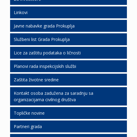
Linkovi
Ljudski resursi
Javne nabavke grada Prokuplja
Podrška investicionim ulaganjima
Službeni list Grada Prokuplja
Slobodne lokacije
Javne nabavke 2026
Lice za zaštitu podataka o ličnosti
Ekonomski razvoj
Javne nabavke 2025
SLGP 2026
Planovi rada inspekcijskih službi
Javno partnerstvo
Javne nabavke 2024
SLGP 2025
Zaštita životne sredine
Javne nabavke 2023
SLGP 2024
Planovi rada I.S. za 2019.
Kontakt osoba zadužena za saradnju sa
Javne nabavke 2022
SLGP 2023
Stanje životne sredine ( monitoring)
organizacijama civilnog društva
Javne nabavke 2021
SLGP 2022
Dozvole za upravljanje otpadom
Kvalitet ambijentalnog vazduha
Topličke novine
Javne nabavke 2020
SLGP 2021
Procena uticaja na životnu sredinu
Obaveštenja o podnetim zahtevima
Partneri grada
Topličke novine 2026
Javne nabavke 2019
SLGP 2020
Registri i evidencija
Obrasci zahteva
Obaveštenja o podnetim zahtevima;