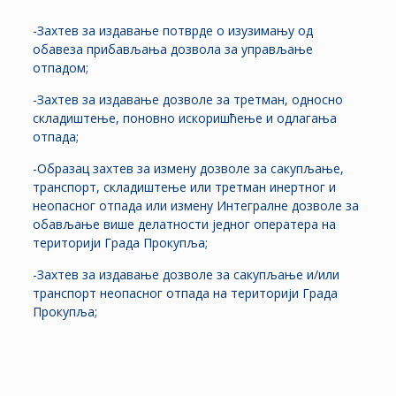
-Захтев за издавање потврде о изузимању од
обавеза прибављања дозвола за управљање
отпадом;
-Захтев за издавање дозволе за третман, односно
складиштење, поновно искоришћење и одлагања
отпада;
-Образац захтев за измену дозволе за сакупљање,
транспорт, складиштење или третман инертног и
неопасног отпада или измену Интегралне дозволе за
обављање више делатности једног оператера на
територији Града Прокупља;
-Захтев за издавање дозволе за сакупљање и/или
транспорт неопасног отпада на територији Града
Прокупља;