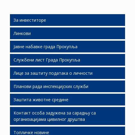
За инвеститоре
Линкови
Људски ресурси
Јавне набавке града Прокупља
Подршка инвестиционим улагањима
Службени лист Града Прокупља
Слободне локације
Јавне набавке 2026
Лице за заштиту података о личности
Економски развој
Јавне набавке 2025
СЛГП 2026
Планови рада инспекцијских служби
Јавно партнерство
Јавне набавке 2024
СЛГП 2025
Заштита животне средине
Јавне набавке 2023
СЛГП 2024
Планови рада И.С. за 2019.
Контакт особа задужена за сарадњу са
Јавне набавке 2022
СЛГП 2023
Стање животне средине ( мониторинг)
организацијама цивилног друштва
Јавне набавке 2021
СЛГП 2022
Дозволе за управљање отпадом
Квалитет амбијенталног ваздуха
Топличке новине