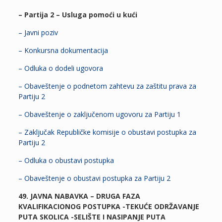
– Partija 2 – Usluga pomoći u kući
– Javni poziv
– Konkursna dokumentacija
– Odluka o dodeli ugovora
– Obaveštenje o podnetom zahtevu za zaštitu prava za
Partiju 2
– Obaveštenje o zaključenom ugovoru za Partiju 1
– Zaključak Republičke komisije o obustavi postupka za
Partiju 2
– Odluka o obustavi postupka
– Obaveštenje o obustavi postupka za Partiju 2
49. JAVNA NABAVKA – DRUGA FAZA
KVALIFIKACIONOG POSTUPKA -TEKUĆE ODRŽAVANJE
PUTA SKOLICA -SELIŠTE I NASIPANJE PUTA