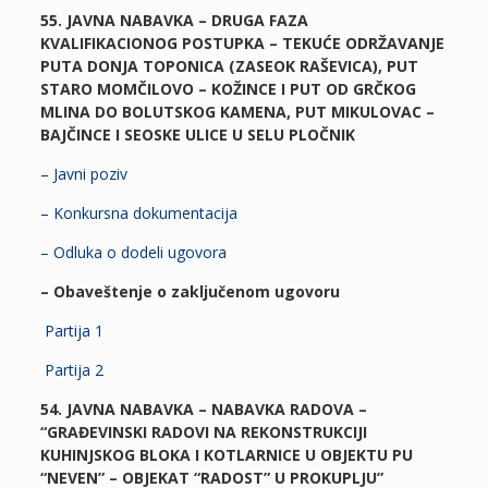
55. JAVNA NABAVKA – DRUGA FAZA
KVALIFIKACIONOG POSTUPKA – TEKUĆE ODRŽAVANJE
PUTA DONJA TOPONICA (ZASEOK RAŠEVICA), PUT
STARO MOMČILOVO – KOŽINCE I PUT OD GRČKOG
MLINA DO BOLUTSKOG KAMENA, PUT MIKULOVAC –
BAJČINCE I SEOSKE ULICE U SELU PLOČNIK
– Javni poziv
– Konkursna dokumentacija
– Odluka o dodeli ugovora
– Obaveštenje o zaključenom ugovoru
Partija 1
Partija 2
54. JAVNA NABAVKA – NABAVKA RADOVA –
“GRAĐEVINSKI RADOVI NA REKONSTRUKCIJI
KUHINJSKOG BLOKA I KOTLARNICE U OBJEKTU PU
“NEVEN” – OBJEKAT “RADOST” U PROKUPLJU”