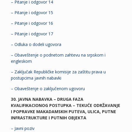
– Pitanje i odgovor 14
– Pitanje i odgovor 15
– Pitanje i odgovor 16
– Pitanje i odgovor 17
– Odluka o dodeli ugovora
– Obaveštenje o podnetom zahtevu na srpskom i
engleskom
– Zaključak Republičke komisije za zaštitu prava u
postupcima javnih nabavki
– Obaveštenje o zaključenom ugovoru
30. JAVNA NABAVKA – DRUGA FAZA
KVALIFIKACIONOG POSTUPKA – TEKUĆE ODRŽAVANJE
I POPRAVKE MAKADAMSKIH PUTEVA, ULICA, PUTNE
INFRASTRUKTURE I PUTNIH OBJEKTA
– Javni poziv