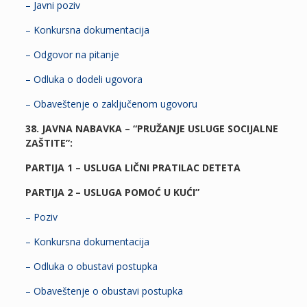
– Javni poziv
– Konkursna dokumentacija
– Odgovor na pitanje
– Odluka o dodeli ugovora
– Obaveštenje o zaključenom ugovoru
38. JAVNA NABAVKA – “PRUŽANJE USLUGE SOCIJALNE
ZAŠTITE”:
PARTIJA 1 – USLUGA LIČNI PRATILAC DETETA
PARTIJA 2 – USLUGA POMOĆ U KUĆI”
– Poziv
– Konkursna dokumentacija
– Odluka o obustavi postupka
– Obaveštenje o obustavi postupka