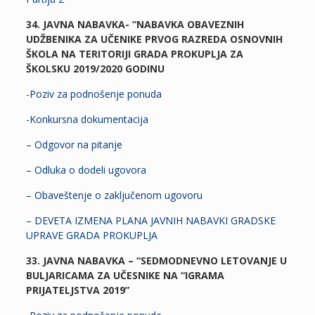
34. JAVNA NABAVKA- “NABAVKA OBAVEZNIH
UDŽBENIKA ZA UČENIKE PRVOG RAZREDA OSNOVNIH
ŠKOLA NA TERITORIJI GRADA PROKUPLJA ZA
ŠKOLSKU 2019/2020 GODINU
-Poziv za podnošenje ponuda
-Konkursna dokumentacija
– Odgovor na pitanje
– Odluka o dodeli ugovora
– Obaveštenje o zaključenom ugovoru
– DEVETA IZMENA PLANA JAVNIH NABAVKI GRADSKE
UPRAVE GRADA PROKUPLJA
33. JAVNA NABAVKA – “SEDMODNEVNO LETOVANJE U
BULJARICAMA ZA UČESNIKE NA “IGRAMA
PRIJATELJSTVA 2019”