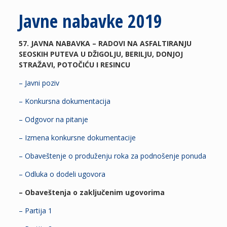
Javne nabavke 2019
57. JAVNA NABAVKA – RADOVI NA ASFALTIRANJU
SEOSKIH PUTEVA U DŽIGOLJU, BERILJU, DONJOJ
STRAŽAVI, POTOČIĆU I RESINCU
– Javni poziv
– Konkursna dokumentacija
– Odgovor na pitanje
– Izmena konkursne dokumentacije
– Obaveštenje o produženju roka za podnošenje ponuda
– Odluka o dodeli ugovora
– Obaveštenja o zaključenim ugovorima
– Partija 1