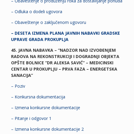
– Obaveštenje o produženju roka za dostavljanje ponuda
– Odluka o dodeli ugovora
– Obaveštenje o zaključenom ugovoru
– DESETA IZMENA PLANA JAVNIH NABAVKI GRADSKE
UPRAVE GRADA PROKUPLJA
45. JAVNA NABAVKA – “NADZOR NAD IZVOĐENJEM
RADOVA NA REKONSTRUKCIJI I DOGRADNJI OBJEKTA
OPŠTE BOLNICE “DR ALEKSA SAVIĆ” – MEDICINSKI
CENTAR U PROKUPLJU – PRVA FAZA – ENERGETSKA
SANACIJA”
– Poziv
– Konkursna dokumentacija
– Izmena konkursne dokumentacije
– Pitanje i odgovor 1
– Izmena konkursne dokumentacije 2