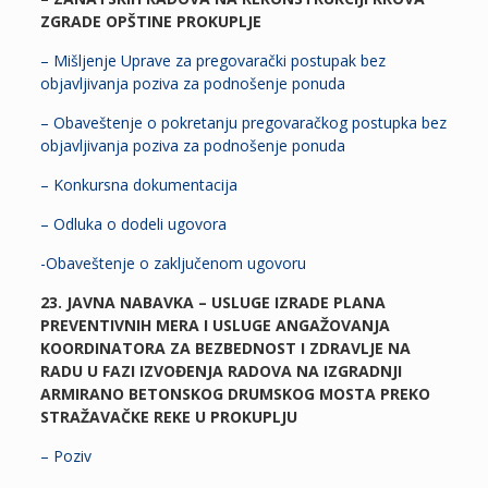
ZGRADE OPŠTINE PROKUPLJE
– Mišljenje Uprave za pregovarački postupak bez
objavljivanja poziva za podnošenje ponuda
– Obaveštenje o pokretanju pregovaračkog postupka bez
objavljivanja poziva za podnošenje ponuda
– Konkursna dokumentacija
– Odluka o dodeli ugovora
-Obaveštenje o zaključenom ugovoru
23. JAVNA NABAVKA – USLUGE IZRADE PLANA
PREVENTIVNIH MERA I USLUGE ANGAŽOVANJA
KOORDINATORA ZA BEZBEDNOST I ZDRAVLJE NA
RADU U FAZI IZVOĐENJA RADOVA NA IZGRADNJI
ARMIRANO BETONSKOG DRUMSKOG MOSTA PREKO
STRAŽAVAČKE REKE U PROKUPLJU
– Poziv