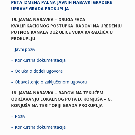
PETA IZMENA PALNA JAVNIH NABAVKI GRADSKE
UPRAVE GRADA PROKUPLJA
19. JAVNA NABAVKA – DRUGA FAZA
KVALIFIKACIONOG POSTUPKA RADOVI NA UREĐENJU
PUTNOG KANALA DUŽ ULICE VUKA KARADŽIĆA U
PROKUPLJU
– Javni poziv
– Konkursna dokumentacija
– Odluka o dodeli ugovora
– Obaveštenje o zaključenom ugovoru
18. JAVNA NABAVKA – RADOVI NA TEKUĆEM
ODRŽAVANJU LOKALNOG PUTA D. KONJUŠA – G.
KONJUŠA NA TERITORIJI GRADA PROKUPLJA
– Poziv
– Konkursna dokumentacija