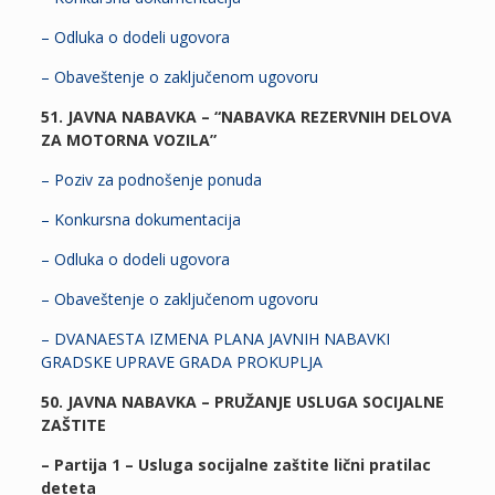
– Odluka o dodeli ugovora
– Obaveštenje o zaključenom ugovoru
51. JAVNA NABAVKA – “NABAVKA REZERVNIH DELOVA
ZA MOTORNA VOZILA”
– Poziv za podnošenje ponuda
– Konkursna dokumentacija
– Odluka o dodeli ugovora
– Obaveštenje o zaključenom ugovoru
– DVANAESTA IZMENA PLANA JAVNIH NABAVKI
GRADSKE UPRAVE GRADA PROKUPLJA
50. JAVNA NABAVKA – PRUŽANJE USLUGA SOCIJALNE
ZAŠTITE
– Partija 1 – Usluga socijalne zaštite lični pratilac
deteta