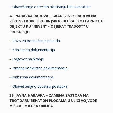
– Obaveštenje o trećem ažuriranju liste kandidata
40. NABAVKA RADOVA – GRAĐEVINSKI RADOVI NA
REKONSTRUKCIJI KUHINJSKOG BLOKA I KOTLARNICE U
OBJEKTU PU “NEVEN” – OBJEKAT “RADOST” U
PROKUPLJU
– Poziv za podnošenje ponuda
– Konkursna dokumentacija
– Odgovor na pitanje
– Izmena konkursne dokumentacije
-Konkursna dokumentacija
– Obaveštenje o obustavi postupka
39. JAVNA NABAVKA – ZAMENA ZASTORA NA
TROTOARU BEHATON PLOČAMA U ULICI VOJVODE
MIŠIĆA I MILOŠA OBILIĆA