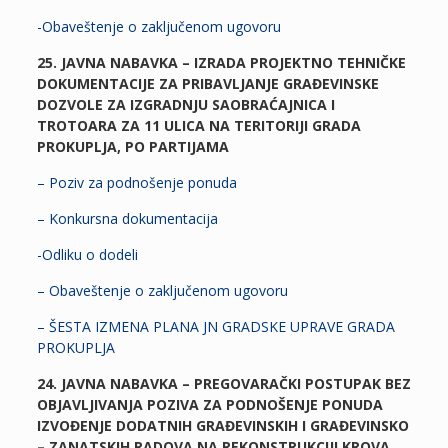
-Obaveštenje o zaključenom ugovoru
25. JAVNA NABAVKA – IZRADA PROJEKTNO TEHNIČKE
DOKUMENTACIJE ZA PRIBAVLJANJE GRAĐEVINSKE
DOZVOLE ZA IZGRADNJU SAOBRAĆAJNICA I
TROTOARA ZA 11 ULICA NA TERITORIJI GRADA
PROKUPLJA, PO PARTIJAMA
– Poziv za podnošenje ponuda
– Konkursna dokumentacija
-Odliku o dodeli
– Obaveštenje o zaključenom ugovoru
– ŠESTA IZMENA PLANA JN GRADSKE UPRAVE GRADA
PROKUPLJA
24. JAVNA NABAVKA – PREGOVARAČKI POSTUPAK BEZ
OBJAVLJIVANJA POZIVA ZA PODNOŠENJE PONUDA
IZVOĐENJE DODATNIH GRAĐEVINSKIH I GRAĐEVINSKO
– ZANATSKIH RADOVA NA REKONSTRUKCIJI KROVA