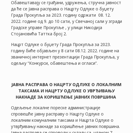
Обавештавају се грађани, удружења, стручна јавност
да ће се Јавна расправа о Нацрту Одлуке о буџету
Града Прокупља за 2023. годину одржати 08. 12.
2022. године од 9. до 10 сати, у Свечаној сали у згради
Градске управе Прокупље , у улици Никодија
Стојановића Таттка број 2.
Нацрт Одлуке о буџету Града Прокупља за 2023.
годину биће објављен у 8 сати 08.12. 2022. године на
званичној интернет презентацији Града Прокупља, у
одељку “Конкурси, обавештења и огласи”.
ЈАВНА РАСПРАВА О НАЦРТУ ОДЛУКЕ О ЛОКАЛНИМ
ТАКСАМА И НАЦРТУ ОДЛУКЕ О УВРЂИВАЊУ
НАКНАДЕ ЗА КОРИШЋЕЊЕ ЈАВНИХ ПОВРШИНА
Одељење локалне пореске администрације
спровешће јавну расправу о Нацрту Одлуке о
локалним комуналним таксама и Нацрта Одлукe о
утврђивању накнаде за коришћење јавних површина.
Јавна расправа се спроводи у складу са чланом 7.