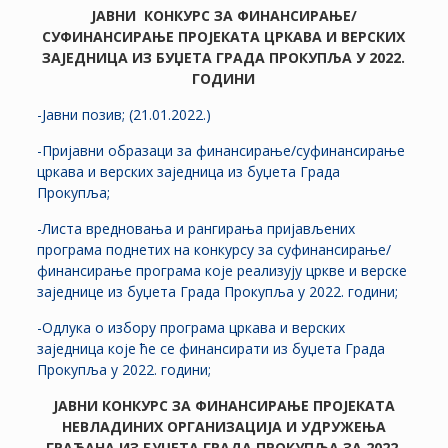
ЈАВНИ КОНКУРС ЗА
ФИНАНСИРАЊЕ/
СУФИНАНСИРАЊЕ ПРОЈЕКАТА
ЦРКАВА И ВЕРСКИХ
ЗАЈЕДНИЦА
ИЗ БУЏЕТА ГРАДА ПРОКУПЉА У 2022.
ГОДИНИ
-Јавни позив; (21.01.2022.)
-Пријавни образаци за финансирање/суфинансирање
цркава и верских заједница из буџета Града
Прокупља;
-Листа вредновања и рангирања пријављених
програма поднетих на конкурсу за суфинансирање/
финансирање програма које реализују цркве и верске
заједнице из буџета Града Прокупља у 2022. години;
-Одлука о избору програма цркава и верских
заједница које ће се финансирати из буџета Града
Прокупља у 2022. години;
ЈАВНИ КОНКУРС ЗА ФИНАНСИРАЊЕ ПРОЈЕКАТА
НЕВЛАДИНИХ ОРГАНИЗАЦИЈА И УДРУЖЕЊА
ГРАЂАНА ИЗ БУЏЕТА ГРАДА ПРОКУПЉА ЗА 2022.