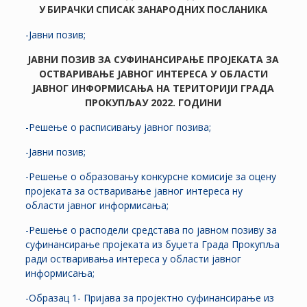
У БИРАЧКИ СПИСАК ЗА
НАРОДНИХ ПОСЛАНИКА
-Јавни позив;
ЈАВНИ ПОЗИВ ЗА СУФИНАНСИРАЊЕ ПРОЈЕКАТА ЗА
ОСТВАРИВАЊЕ ЈАВНОГ ИНТЕРЕСА У ОБЛАСТИ
ЈАВНОГ ИНФОРМИСАЊА НА ТЕРИТОРИЈИ ГРАДА
ПРОКУПЉАУ 2022. ГОДИНИ
-Решење о расписивању јавног позива;
-Јавни позив;
-Решење о образовању конкурсне комисије за оцену
пројеката за остваривање јавног интереса ну
области јавног информисања;
-Решење о расподели средстава по јавном позиву за
суфинансирање пројеката из буџета Града Прокупља
ради остваривања интереса у области јавног
информисања;
-Образац 1- Пријава за пројектно суфинансирање из