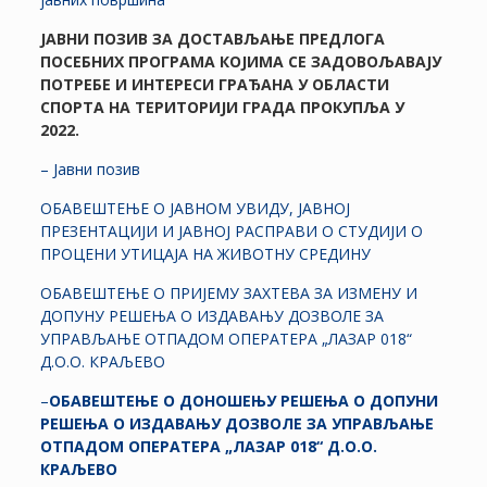
ЈАВНИ ПОЗИВ ЗА ДОСТАВЉАЊЕ ПРЕДЛОГА
ПОСЕБНИХ ПРО
ГРАМА КОЈИМА СЕ ЗАДОВОЉАВАЈУ
ПОТРЕБЕ И ИНТЕРЕСИ ГРАЂАНА У ОБЛАСТИ
СПОРТА НА ТЕРИТОРИЈИ ГРАДА ПРОКУПЉА У
2022.
– Јавни позив
ОБАВЕШТЕЊЕ О ЈАВНОМ УВИДУ, ЈАВНОЈ
ПРЕЗЕНТАЦИЈИ И ЈАВНОЈ РАСПРАВИ О СТУДИЈИ О
ПРОЦЕНИ УТИЦАЈА НА ЖИВОТНУ СРЕДИНУ
ОБАВЕШТЕЊЕ О ПРИЈЕМУ ЗАХТЕВА ЗА ИЗМЕНУ И
ДОПУНУ РЕШЕЊА О ИЗДАВАЊУ ДОЗВОЛЕ ЗА
УПРАВЉАЊЕ ОТПАДОМ ОПЕРАТЕРА „ЛАЗАР 018“
Д.О.О. КРАЉЕВО
–
ОБАВЕШТЕЊЕ
О ДОНОШЕЊУ РЕШЕЊА О ДОПУНИ
РЕШЕЊА О ИЗДАВАЊУ
ДОЗВОЛЕ ЗА УПРАВЉАЊЕ
ОТПАДОМ
ОПЕРАТЕРА
„
ЛАЗАР 018
“ Д.О.О.
КРАЉЕВО