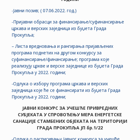
-Јавни позив; ( 07.06.2022. год.)
-Пријавни обрасци за финансирање/суфинансирање
цркава и верских заједница из буџета Града
Прокупља;
– Листа вредновања и рангирања пријављених
програма поднетих на другом конкурсу за
суфинансирање/финансирање; програма које
реализују цркве и верске заједнице из буџета Града
Прокупља у 2022. години;
-Одлука о избору програма цркава и верских
заједница које ће се финансирати из буџета Града
Прокупља у 2022. години;
ЈАВНИ КОНКУРС ЗА УЧЕШЋЕ ПРИВРЕДНИХ
СУБЈЕКАТА У СПРОВОЂЕЊУ МЕРА ЕНЕРГЕТСКЕ
САНАЦИЈЕ СТАМБЕНИХ ОБЈЕКАТА НА ТЕРИТОРИЈИ
ГРАДА ПРОКУПЉА ЈП бр.1/22
-Одлука о расписивању Јавног конкурса за учешће