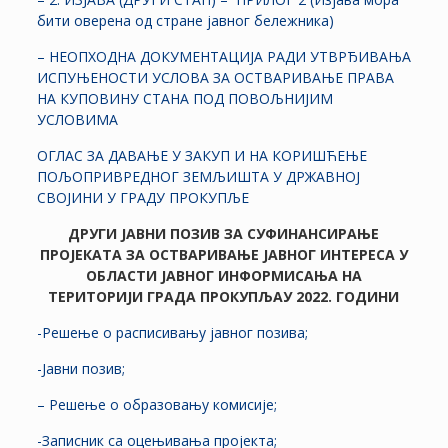
бити оверена од стране јавног бележника)
– НЕОПХОДНА ДОКУМЕНТАЦИЈА РАДИ УТВРЂИВАЊА
ИСПУЊЕНОСТИ УСЛОВА ЗА ОСТВАРИВАЊЕ ПРАВА
НА КУПОВИНУ СТАНА ПОД ПОВОЉНИЈИМ
УСЛОВИМА
ОГЛАС ЗА ДАВАЊЕ У ЗАКУП И НА КОРИШЋЕЊЕ
ПОЉОПРИВРЕДНОГ ЗЕМЉИШТА У ДРЖАВНОЈ
СВОЈИНИ У ГРАДУ ПРОКУПЉЕ
ДРУГИ ЈАВНИ ПОЗИВ ЗА СУФИНАНСИРАЊЕ
ПРОЈЕКАТА ЗА ОСТВАРИВАЊЕ ЈАВНОГ ИНТЕРЕСА У
ОБЛАСТИ ЈАВНОГ ИНФОРМИСАЊА НА
ТЕРИТОРИЈИ ГРАДА ПРОКУПЉАУ 2022. ГОДИНИ
-Решење о расписивању јавног позива;
-Јавни позив;
– Решење о образовању комисије;
-Записник са оцењивања пројекта;