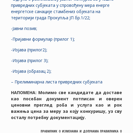
привредних субјеката у спровођену мера енерге
енергетске санације стамбениз објеката на
територији града Прокупља ЈП бр.1/22;
-Јавни позив;
-Пријавни формулар (прилог 1);
-Изјава (прилог2);
-Изјава (прилог 3);
-Изјава (образац 2);
– Прелиминарна листа привредних субјеката
НАПОМЕНА: Молимо све кандидате да доставе
као посебан документ потписан и оверен
ценовни преглед роба и услуга као и рок
важења цена за меру за коју конкуришу, уз сву
осталу потребну документацију.
ПРАВИЛНИК О ИЗМЕНАМА И ДОПУНАМА ПРАВИЛНИКА О