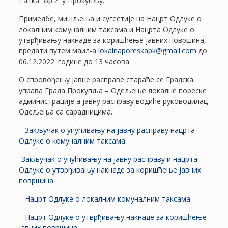
Татка“ бр.2 у Прокупљу.
Примедбе, мишљења и сугестије на Нацрт Одлуке о
локалним комуналним таксама и Нацрта Одлукe о
утврђивању накнаде за коришћење јавних површина,
предати путем маил-а
lokalnaporeskapk@gmail.com
до
06.12.2022. године до 13 часова.
О спровођењу јавне расправе стараће се Градска
управа Града Прокупља – Одељење локалне пореске
администрације а јавну расправу водиће руководилац
Одељења са сарадницима.
– Закључак о упућивању на јавну расправу нацрта
Одлуке о комуналним таксама
-Закључак о упућивању на јавну расправу и нацрта
Одлуке о утврђивању накнаде за коришћење јавних
површина
– Нацрт Одлуке о локалним комуналним таксама
– Нацрт Одлуке о утврђивању накнаде за коришћење
јавних површина