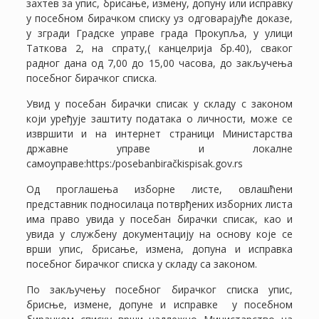
захтев за упис, брисање, измену, допуну или исправку
у посебном бирачком списку уз одговарајуће доказе,
у згради Градске управе града Прокупља, у улици
Таткова 2, на спрату,( канцелрија бр.40), сваког
радног дана од 7,00 до 15,00 часова, до закључења
посебног бирачког списка.
Увид у посебан бирачки списак у складу с законом
који уређује заштиту података о личности, може се
извршити и на интернет страници Министарства
државне управе и локалне
самоуправе:https:/posebanbiračkispisak.gov.rs
Од проглашења изборне листе, овлашћени
представник подносилаца потврђених изборних листа
има право увида у посебан бирачки списак, као и
увида у службену документацију на основу које се
врши упис, брисање, измена, допуна и исправка
посебног бирачког списка у складу са законом.
По закључењу посебног бирачког списка упис,
брисње, измене, допуне и исправке у посебном