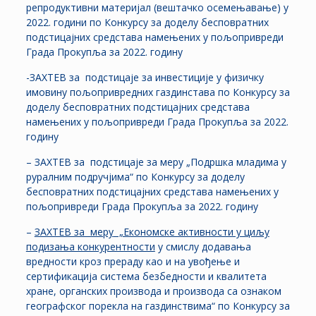
репродуктивни материјал (вештачко осемењавање) у
2022. години по Конкурсу за доделу бесповратних
подстицајних средстава намењених у пољопривреди
Града Прокупља за 2022. годину
-ЗАХТЕВ за подстицаје за инвестиције у физичку
имовину пољопривредних газдинстава по Конкурсу за
доделу бесповратних подстицајних средстава
намењених у пољопривреди Града Прокупља за 2022.
годину
– ЗАХТЕВ за подстицаје за меру „Подршка младима у
руралним подручјима“ по Конкурсу за доделу
бесповратних подстицајних средстава намењених у
пољопривреди Града Прокупља за 2022. годину
–
ЗАХТЕВ за меру
„Економске активности у циљу
подизања конкурентности
у смислу додавања
вредности кроз прераду као и на увођење и
сертификација система безбедности и квалитета
хране, органских производа и производа са ознаком
географског порекла на газдинствима“ по Конкурсу за