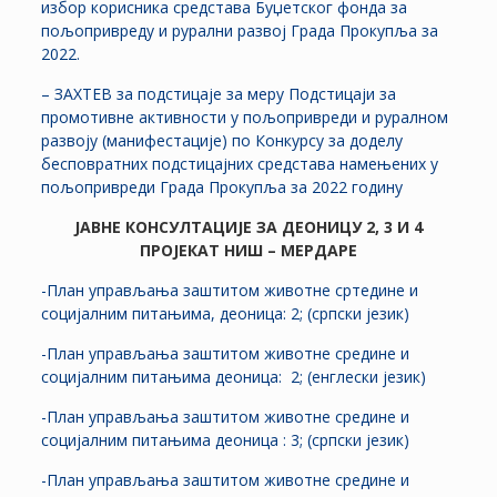
избор корисника средстава Буџетског фонда за
пољопривреду и рурални развој Града Прокупља за
2022.
– ЗАХТЕВ за подстицаје за меру Подстицаји за
промотивне активности у пољопривреди и руралном
развоју (манифестације) по Конкурсу за доделу
бесповратних подстицајних средстава намењених у
пољопривреди Града Прокупља за 2022 годину
ЈАВНЕ КОНСУЛТАЦИЈЕ ЗА ДЕОНИЦУ 2, 3 И 4
ПРОЈЕКАТ НИШ – МЕРДАРЕ
-План управљања заштитом животне сртедине и
социјалним питањима, деоница: 2; (српски језик)
-План управљања заштитом животне средине и
социјалним питањима деоница: 2; (енглески језик)
-План управљања заштитом животне средине и
социјалним питањима деоница : 3; (српски језик)
-План управљања заштитом животне средине и