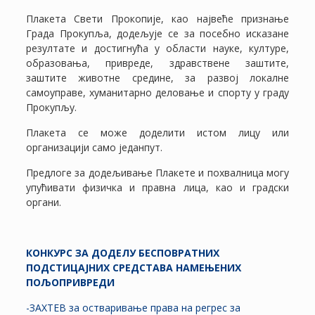
Плакета Свети Прокопије, као највеће признање
Града Прокупља, додељује се за посебно исказане
резултате и достигнућа у области науке, културе,
образовања, привреде, здравствене заштите,
заштите животне средине, за развој локалне
самоуправе, хуманитарно деловање и спорту у граду
Прокупљу.
Плакета се може доделити истом лицу или
организацији само једанпут.
Предлоге за додељивање Плакете и похвалница могу
упућивати физичка и правна лица, као и градски
органи.
КОНКУРС ЗА ДОДЕЛУ БЕСПОВРАТНИХ
ПОДСТИЦАЈНИХ СРЕДСТАВА НАМЕЊЕНИХ
ПОЉОПРИВРЕДИ
-ЗАХТЕВ за остваривање права на регрес за