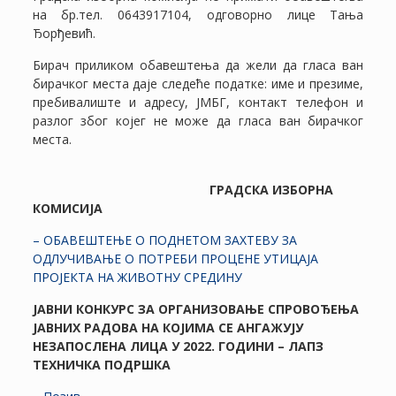
на бр.тел. 0643917104, одговорно лице Тања
Ђорђевић.
Бирач приликом обавештења да жели да гласа ван
бирачког места даје следеће податке: име и презиме,
пребивалиште и адресу, ЈМБГ, контакт телефон и
разлог због којег не може да гласа ван бирачког
места.
ГРАДСКА ИЗБОРНА
КОМИСИЈА
– ОБАВЕШТЕЊЕ О ПОДНЕТОМ ЗАХТЕВУ ЗА
ОДЛУЧИВАЊЕ О ПОТРЕБИ ПРОЦЕНЕ УТИЦАЈА
ПРОЈЕКТА НА ЖИВОТНУ СРЕДИНУ
Ј
А
ВНИ КОНКУРС
З
А ОРГАНИЗОВАЊЕ СПРОВОЂЕЊА
ЈАВНИХ РАДОВА НА КОЈИМА СЕ АНГАЖУЈУ
НЕЗАПОСЛЕНА ЛИЦА У 202
2
.
ГОДИНИ
– ЛАПЗ
ТЕХНИЧКА ПОДРШКА