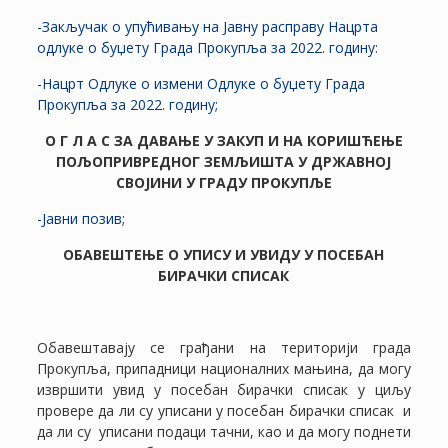
-Закључак о упућивању на Јавну расправу Нацрта
одлуке о буџету Града Прокупља за 2022. годину:
-Нацрт Одлуке о измени Одлуке о буџету Града
Прокупља за 2022. годину;
О Г Л А С ЗА ДАВАЊЕ У ЗАКУП И НА КОРИШЋЕЊЕ
ПОЉОПРИВРЕДНОГ ЗЕМЉИШТА У ДРЖАВНОЈ
СВОЈИНИ У ГРАДУ ПРОКУПЉЕ
-Јавни позив;
ОБАВЕШТЕЊЕ О УПИСУ И УВИДУ У ПОСЕБАН
БИРАЧКИ СПИСАК
Обавештавају се грађани на територији града
Прокупља, припадници националних мањина, да могу
извршити увид у посебан бирачки списак у циљу
провере да ли су уписани у посебан бирачки списак и
да ли су уписани подаци тачни, као и да могу поднети