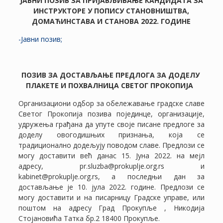
ЈАВНИ ПОЗИВ ЗА ПРИЈАВЉИВАЊЕ КАНДИДАТА ЗА
ИНСТРУКТОРЕ У ПОПИСУ СТАНОВНИШТВА,
ДОМАЋИНСТАВА И СТАНОВА 2022. ГОДИНЕ
-Јавни позив;
ПОЗИВ ЗА ДОСТАВЉАЊЕ ПРЕДЛОГА ЗА ДОДЕЛУ
ПЛАКЕТЕ И ПОХВАЛНИЦА СВЕТОГ ПРОКОПИЈА
Организациони одбор за обележавање градске славе
Светог Прокопија позива појединце, организације,
удружења грађана да упуте своје писане предлоге за
доделу овогодишњих признања, која се
традиционално додељују поводом славе. Предлози се
могу доставити већ данас 15. Јуна 2022. на мејл
адресу, pr.sluzba@prokuplje.org.rs и
kabinet@prokuplje.org.rs, а последњи дан за
достављање је 10. јула 2022. године. Предлози се
могу доставити и на писарницу Градске управе, или
поштом на адресу Град Прокупље , Никодија
Стојановића Татка бр.2 18400 Прокупље.