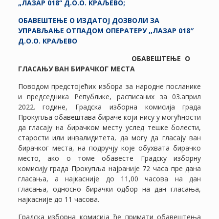
„
ЛАЗАР 018
“ Д.О.О. КРАЉЕВО;
ОБАВЕШТЕЊЕ О ИЗДАТОЈ ДОЗВОЛИ ЗА
УПРАВЉАЊЕ ОТПАДОМ ОПЕРАТЕРУ ,,ЛАЗАР 018″
Д.О.О. КРАЉЕВО
ОБАВЕШТЕЊЕ О
ГЛАСАЊУ ВАН БИРАЧКОГ МЕСТА
Поводом предстојећих избора за народне посланике
и председника Републике, расписаних за 03.април
2022. године, Градска изборна комисија града
Прокупља обавештава бираче који нису у могућности
да гласају на бирачком месту услед тешке болести,
старости или инвалидитета, да могу да гласају ван
бирачког места, на подручју које обухвата бирачко
место, ако о томе обавесте Градску изборну
комисију града Прокупља најраније 72 часа пре дана
гласања, а најкасније до 11,00 часова на дан
гласања, односно бирачки одбор на дан гласања,
најкасније до 11 часова.
Градска изборна комисија ће примати обавештења