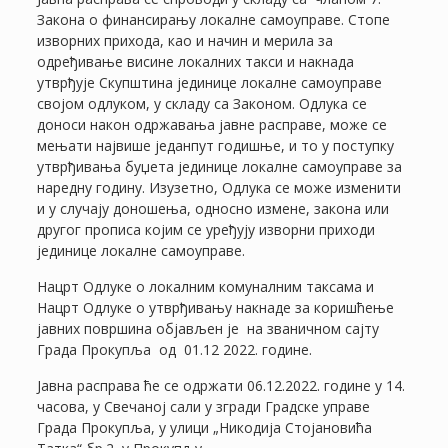
Закона о финансирању локалне самоуправе. Стопе
изворних прихода, као и начин и мерила за
одређивање висине локалних такси и накнада
утврђује Скупштина јединице локалне самоуправе
својом одлуком, у складу са Законом. Одлука се
доноси након одржавања јавне расправе, може се
мењати највише једанпут годишње, и то у поступку
утврђивања буџета јединице локалне самоуправе за
наредну годину. Изузетно, Одлука се може изменити
и у случају доношења, односно измене, закона или
другог прописа којим се уређују изворни приходи
јединице локалне самоуправе.
Нацрт Одлуке о локалним комуналним таксама и
Нацрт Одлукe о утврђивању накнаде за коришћење
јавних површина објављен је на званичном сајту
Града Прокупља од 01.12 2022. године.
Јавна расправа ће се одржати 06.12.2022. године у 14.
часова, у Свечаној сали у згради Градске управе
Града Прокупља, у улици „Никодија Стојановића