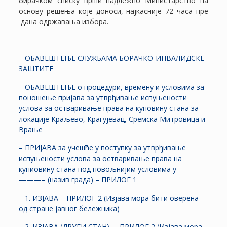
бирачком списку врши надлежно Министарство на
основу решења које доноси, најкасније 72 часа пре
дана одржавања избора.
– ОБАВЕШТЕЊЕ СЛУЖБАМА БОРАЧКО-ИНВАЛИДСКЕ
ЗАШТИТЕ
– ОБАВЕШТЕЊЕ о процедури, времену и условима за
поношење пријава за утврђивање испуњености
услова за остваривање права на куповину стана за
локације Краљево, Крагујевац, Сремска Митровица и
Врање
– ПРИЈАВА за учешће у поступку за утврђивање
испуњености услова за остваривање права на
купиовину стана под повољнијим условима у
———– (назив града) – ПРИЛОГ 1
– 1. ИЗЈАВА – ПРИЛОГ 2 (Изјава мора бити оверена
од стране јавног бележника)
– 2. ИЗЈАВА (ДРУГИ СТАН) – ПРИЛОГ 2 (Изјава мора